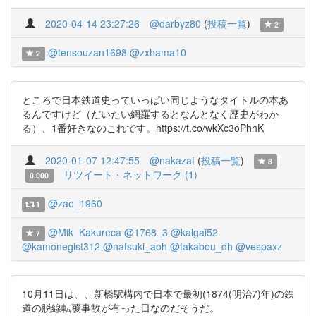
2020-04-14 23:27:26
@darbyz80
(
投稿一覧
)
2
@tensouzan1698
@zxhama10
2
ところで日本鉄道史っていっぱい同じようなタイトルの本あ
るんですけど（だいたい網羅するとなんとなく歴史がわか
る）、1番好きなのこれです。https://t.co/wkXc3oPhhK
2020-01-07 12:47:55
@nakazat
(
投稿一覧
)
8
リツイート・ネットワーク (1)
0.000
@zao_1960
1
@Mik_Kakureca
@1768_3
@kalgai52
7
@kamonegist312
@natsuki_aoh
@takabou_dh
@vespaxz
10月11日は、、新橋駅構内で日本で最初(1874(明治7)年)の鉄
道の脱線転覆事故が有った日なのだそうだ。