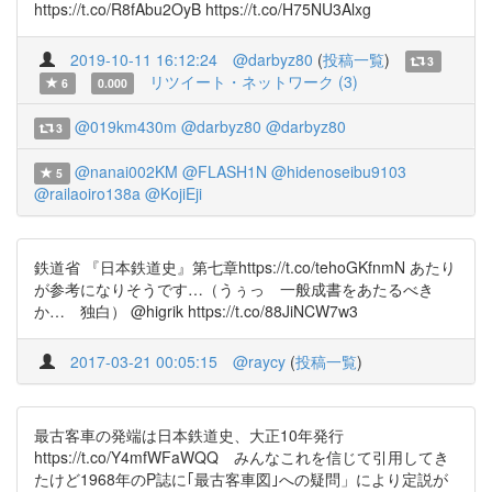
https://t.co/R8fAbu2OyB https://t.co/H75NU3Alxg
2019-10-11 16:12:24
@darbyz80
(
投稿一覧
)
3
リツイート・ネットワーク (3)
6
0.000
@019km430m
@darbyz80
@darbyz80
3
@nanai002KM
@FLASH1N
@hidenoseibu9103
5
@railaoiro138a
@KojiEji
鉄道省 『日本鉄道史』第七章https://t.co/tehoGKfnmN あたり
が参考になりそうです…（うぅっ 一般成書をあたるべき
か… 独白） @higrik https://t.co/88JiNCW7w3
2017-03-21 00:05:15
@raycy
(
投稿一覧
)
最古客車の発端は日本鉄道史、大正10年発行
https://t.co/Y4mfWFaWQQ みんなこれを信じて引用してき
たけど1968年のP誌に｢最古客車図｣への疑問」により定説が