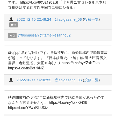
です。 https://t.co/80Sa19caSf 「七月曩ニ買収シタル東本願
寺枳殻邸ヲ原価ヲ以テ同寺ニ売戻シタル」
2022-12-15 22:48:24
@aoigasane_06
(
投稿一覧
)
2
@tksmassan
@tameikesannou2
2
@ujippi 急がば回れです。 明治7年に、新橋駅構内で脱線事故
が起こっております。 『日本鉄道史. 上編』(鉄道大臣官房文
書課、者鉄道省、大正10年)より https://t.co/nyYZxKFi28
https://t.co/fisBof7kNZ
2022-10-11 14:32:52
@aoigasane_06
(
投稿一覧
)
鉄道開業前の明治7年に新橋駅構内で脱線事故があったので、
なんとも言えませんな。 https://t.co/nyYZxKFi28
https://t.co/YPwxRLkS3z