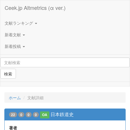
Ceek.jp Altmetrics (α ver.)
文献ランキング
新着文献
新着投稿
検索
ホーム
文献詳細
日本鉄道史
22
0
0
0
OA
著者