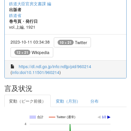
鉄道大臣官房文書課 編
出版者
鉄道省
巻号頁・発行日
vol.上編, 1921
2023-10-11 03:34:38
Twitter
10 + 21
Wikipedia
12 + 21
https://dl.ndl.go.jp/info:ndljp/pid/960214
(
info:doi/10.11501/960214
)
言及状況
変動（ピーク前後）
変動（月別）
分布
合計
Twitter (通常)
1/2
4