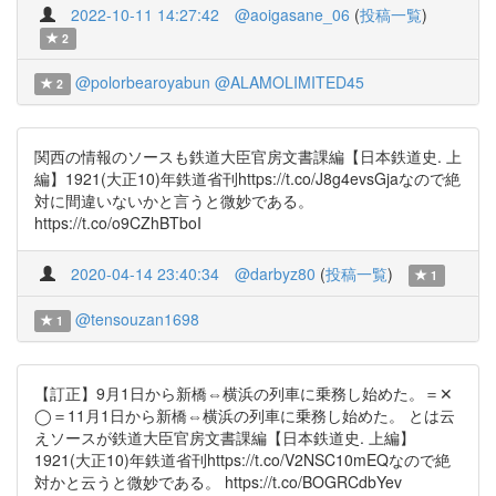
2022-10-11 14:27:42
@aoigasane_06
(
投稿一覧
)
2
@polorbearoyabun
@ALAMOLIMITED45
2
関西の情報のソースも鉄道大臣官房文書課編【日本鉄道史. 上
編】1921(大正10)年鉄道省刊https://t.co/J8g4evsGjaなので絶
対に間違いないかと言うと微妙である。
https://t.co/o9CZhBTboI
2020-04-14 23:40:34
@darbyz80
(
投稿一覧
)
1
@tensouzan1698
1
【訂正】9月1日から新橋⇔横浜の列車に乗務し始めた。＝✕
◯＝11月1日から新橋⇔横浜の列車に乗務し始めた。 とは云
えソースが鉄道大臣官房文書課編【日本鉄道史. 上編】
1921(大正10)年鉄道省刊https://t.co/V2NSC10mEQなので絶
対かと云うと微妙である。 https://t.co/BOGRCdbYev