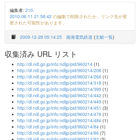
編集者:
210.
2010-06-11 21:58:42
の編集で削除されたか、リンク先が変
更された可能性があります。
2009-12-28 05:14:25
南海電気鉄道
(
文献一覧
)
収集済み URL リスト
http://dl.ndl.go.jp/info:ndljp/pid/960214
(1)
http://dl.ndl.go.jp/info:ndljp/pid/960214/208
(1)
http://dl.ndl.go.jp/info:ndljp/pid/960214/266
(1)
http://dl.ndl.go.jp/info:ndljp/pid/960214/318
(1)
http://dl.ndl.go.jp/info:ndljp/pid/960214/399
(1)
http://dl.ndl.go.jp/info:ndljp/pid/960214/442
(1)
http://dl.ndl.go.jp/info:ndljp/pid/960214/449
(1)
http://dl.ndl.go.jp/info:ndljp/pid/960214/451
(3)
http://dl.ndl.go.jp/info:ndljp/pid/960214/478
(1)
http://dl.ndl.go.jp/info:ndljp/pid/960214/484
(1)
http://dl.ndl.go.jp/info:ndljp/pid/960214/84
(1)
http://dl.ndl.go.jp/info:ndljp/pid/960214/86
(7)
http://dl.ndl.go.jp/info:ndljp/pid/960214/92
(3)