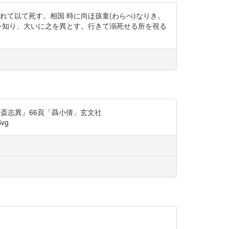
溺れて以て死す。相国 時に尚ほ孩童(わらべ)なりき。
姓氏を知り、大いに之を異とす。行きて溺死せる所を視る
和訳聊斎志異』66頁「聶小倩」玄文社
vg