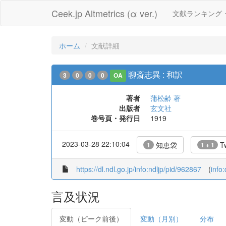
Ceek.jp Altmetrics (α ver.)
文献ランキング
ホーム
文献詳細
聊斎志異 : 和訳
3
0
0
0
OA
著者
蒲松齢 著
出版者
玄文社
巻号頁・発行日
1919
2023-03-28 22:10:04
知恵袋
Tw
1
1 + 1
https://dl.ndl.go.jp/info:ndljp/pid/962867
(
info
言及状況
変動（ピーク前後）
変動（月別）
分布