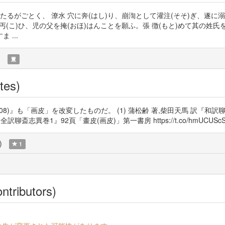
たるがごとく、 潦水 穴に奔(はし)り、崩渹として灌注(そそ)ぎ、遂に
地を丐(こ)ひ、児の父を掩(おほ)はんことを願ふ。張 徴(もと)めて其の
...
)
tes)
の恋(2008)』も「画皮」を改変したものだ。 (1) 蒲松齢 著,柴田天馬 訳『
天馬 訳『全訳聊斎志異巻1』92頁「畫皮(画皮)」第一書房 https://t.co/hmUCUScS
)
1
ntributors)