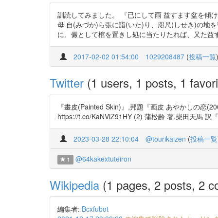
訓読してみました。 『已にして雨 益すます盆を傾け
母 自(みづか)ら張に詣(いた)り、咫尺(しせき)の
に、儼として棺を置きし処に当たりたれば、又た益すま 
2017-02-02 01:54:00
1029208487
(
投稿一覧
Twitter
(1 users, 1 posts, 1 favori
『畫皮(Painted Skin)』,邦題『画皮 あやかし
https://t.co/KaNViZ91HY (2) 蒲松齢 著,柴田
2023-03-28 22:10:04
@tourikaizen
(
投稿一覧
@64kakextuteiron
1
Wikipedia
(1 pages, 2 posts, 2 co
編集者:
Bcxfubot