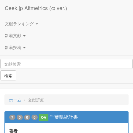
Ceek.jp Altmetrics (α ver.)
文献ランキング
新着文献
新着投稿
検索
ホーム
文献詳細
千葉県統計書
7
0
0
0
OA
著者