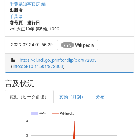
千葉県知事官房 編
出版者
千葉県
巻号頁・発行日
vol.大正10年 第5編, 1926
2023-07-24 01:56:29
Wikipedia
7 + 3
https://dl.ndl.go.jp/info:ndljp/pid/972803
(
info:doi/10.11501/972803
)
言及状況
変動（ピーク前後）
変動（月別）
分布
合計
Wikipedia
4
3