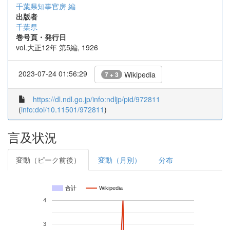
千葉県知事官房 編
出版者
千葉県
巻号頁・発行日
vol.大正12年 第5編, 1926
2023-07-24 01:56:29
Wikipedia
7 + 3
https://dl.ndl.go.jp/info:ndljp/pid/972811
(
info:doi/10.11501/972811
)
言及状況
変動（ピーク前後）
変動（月別）
分布
合計
Wikipedia
4
3