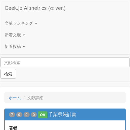
Ceek.jp Altmetrics (α ver.)
文献ランキング
新着文献
新着投稿
検索
ホーム
文献詳細
千葉県統計書
7
0
0
0
OA
著者