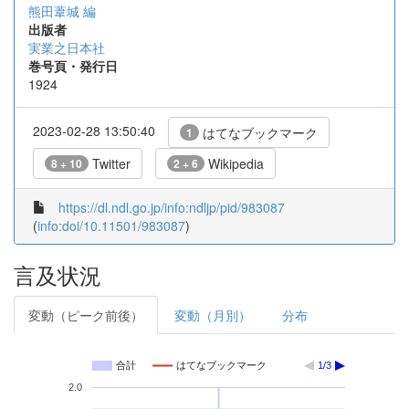
熊田葦城 編
出版者
実業之日本社
巻号頁・発行日
1924
2023-02-28 13:50:40
はてなブックマーク
1
Twitter
Wikipedia
8 + 10
2 + 6
https://dl.ndl.go.jp/info:ndljp/pid/983087
(
info:doi/10.11501/983087
)
言及状況
変動（ピーク前後）
変動（月別）
分布
合計
はてなブックマーク
1/3
2.0