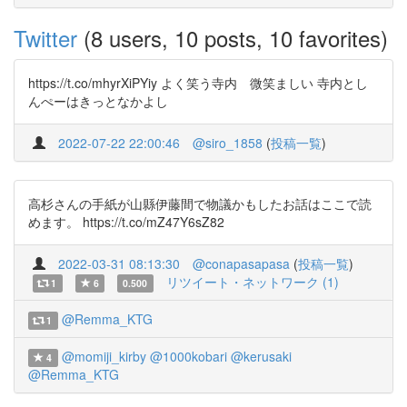
Twitter
(8 users, 10 posts, 10 favorites)
https://t.co/mhyrXiPYiy よく笑う寺内 微笑ましい 寺内とし
んぺーはきっとなかよし
2022-07-22 22:00:46
@siro_1858
(
投稿一覧
)
高杉さんの手紙が山縣伊藤間で物議かもしたお話はここで読
めます。 https://t.co/mZ47Y6sZ82
2022-03-31 08:13:30
@conapasapasa
(
投稿一覧
)
リツイート・ネットワーク (1)
1
6
0.500
@Remma_KTG
1
@momiji_kirby
@1000kobari
@kerusaki
4
@Remma_KTG