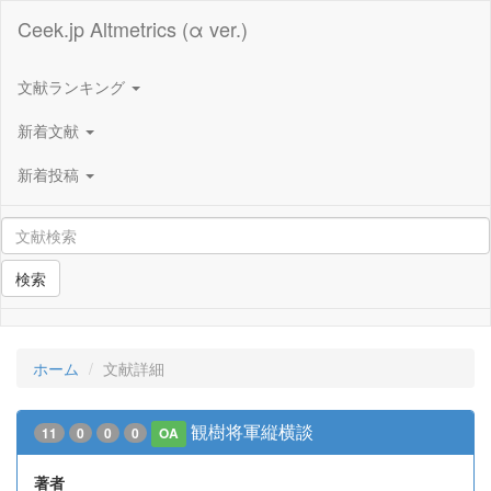
Ceek.jp Altmetrics (α ver.)
文献ランキング
新着文献
新着投稿
検索
ホーム
文献詳細
観樹将軍縦横談
11
0
0
0
OA
著者