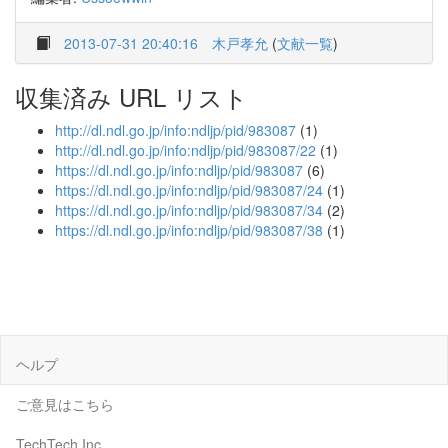
2013-07-31 20:40:16
木戸孝允
(
文献一覧
)
収集済み URL リスト
http://dl.ndl.go.jp/info:ndljp/pid/983087
(1)
http://dl.ndl.go.jp/info:ndljp/pid/983087/22
(1)
https://dl.ndl.go.jp/info:ndljp/pid/983087
(6)
https://dl.ndl.go.jp/info:ndljp/pid/983087/24
(1)
https://dl.ndl.go.jp/info:ndljp/pid/983087/34
(2)
https://dl.ndl.go.jp/info:ndljp/pid/983087/38
(1)
ヘルプ
ご意見はこちら
TechTech Inc.