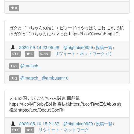
0
ガタとゴロちゃんの推しエピソードはやっぱりこれ これで私
はガタとゴロちゃんにハマった https://t.co/YoowmFmgUC
2020-09-14 23:05:28
@highaice0929
(
投稿一覧
)
リツイート・ネットワーク (1)
1
3
0.707
@matsch_
1
@matsch_
@ambujam10
2
メモ✍国デジ ごろちゃん関連 回顧録
https://t.co/MT5ubyEoHh 豪快録https://t.co/RweEXyAb6s 縦
横談https://t.co/O8ou3CooRf
2020-05-10 15:21:37
@highaice0929
(
投稿一覧
)
リツイート・ネットワーク
1
1