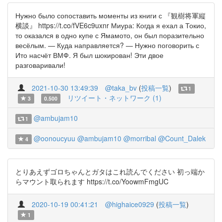
Нужно было сопоставить моменты из книги с 『観樹将軍縦
横談』 https://t.co/fVE6c9uxnr Миура: Когда я ехал а Токио,
то оказался в одно купе с Ямамото, он был поразительно
весёлым. — Куда направляется? — Нужно поговорить с
Ито насчёт ВМФ. Я был шокирован! Эти двое
разговаривали!
2021-10-30 13:49:39
@taka_bv
(
投稿一覧
)
1
リツイート・ネットワーク (1)
3
0.500
@ambujam10
1
@oonoucyuu
@ambujam10
@morribal
@Count_Dalek
4
とりあえずゴロちゃんとガタはこれ読んでください 初っ端か
らマウント取られます https://t.co/YoowmFmgUC
2020-10-19 00:41:21
@highaice0929
(
投稿一覧
)
1