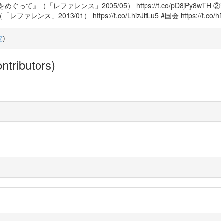
』（「レファレンス」2005/05） https://t.co/pD8jPy8
/01） https://t.co/LhizJltLu5 #国会 https://t.co/hNH
覧
)
ntributors)