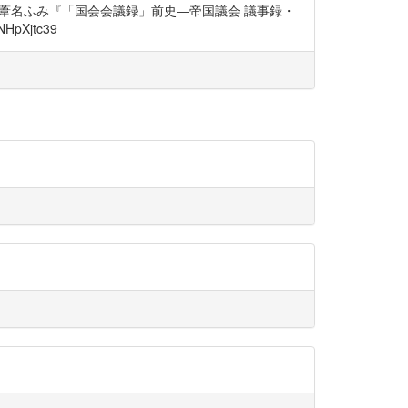
wTH ②葦名ふみ『「国会会議録」前史―帝国議会 議事録・
pXjtc39