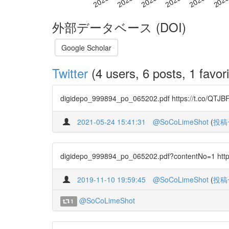
外部データベース (DOI)
Google Scholar
Twitter
(4 users, 6 posts, 1 favori
digidepo_999894_po_065202.pdf https://t.co/QTJB
2021-05-24 15:41:31
@SoCoLimeShot
(
投稿
digidepo_999894_po_065202.pdf?contentNo=1 http
2019-11-10 19:59:45
@SoCoLimeShot
(
投稿
@SoCoLimeShot
1