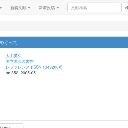
新着文献
新着投稿
めぐって
大山英久
国立国会図書館
レファレンス
(
ISSN:1349208X
)
no.652, 2005-05