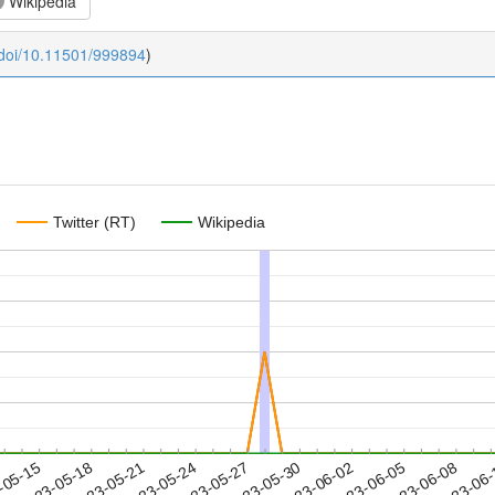
Wikipedia
:doi/10.11501/999894
)
Twitter (RT)
Wikipedia
2023-06-05
2023-06-08
2023-06
-05-15
2
2023-05-18
2023-05-21
2023-05-24
2023-05-27
2023-05-30
2023-06-02