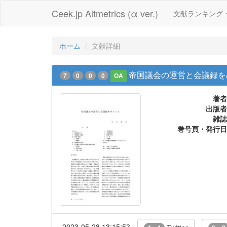
Ceek.jp Altmetrics (α ver.)
文献ランキング
ホーム
文献詳細
帝国議会の運営と会議録を
7
0
0
0
OA
著者
出版者
雑誌
巻号頁・発行日
2023-05-28 13:15:53