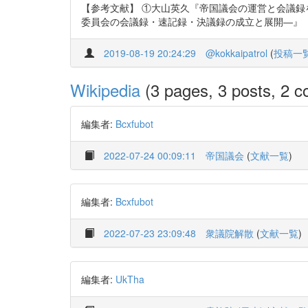
【参考文献】 ①大山英久『帝国議会の運営と会議録をめぐって
委員会の会議録・速記録・決議録の成立と展開―』（「レファレンス」2013
2019-08-19 20:24:29
@kokkaipatrol
(
投稿一
Wikipedia
(3 pages, 3 posts, 2 co
編集者:
Bcxfubot
2022-07-24 00:09:11
帝国議会
(
文献一覧
)
編集者:
Bcxfubot
2022-07-23 23:09:48
衆議院解散
(
文献一覧
)
編集者:
UkTha