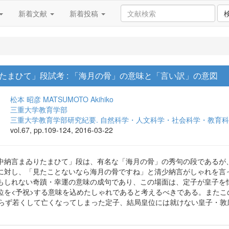
新着文献
新着投稿
たまひて」段試考 : 「海月の骨」の意味と「言い訳」の意図
松本 昭彦
MATSUMOTO Akihiko
三重大学教育学部
三重大学教育学部研究紀要. 自然科学・人文科学・社会科学・教育
vol.67, pp.109-124, 2016-03-22
中納言まゐりたまひて」段は、有名な「海月の骨」の秀句の段であるが
に対し、「見たことないなら海月の骨ですね」と清少納言がしゃれを言
もしれない奇蹟・幸運の意味の成句であり、この場面は、定子が皇子を
位を<予祝>する意味を込めたしゃれであると考えるべきである。また
わらず若くして亡くなってしまった定子、結局皇位には就けない皇子・
。