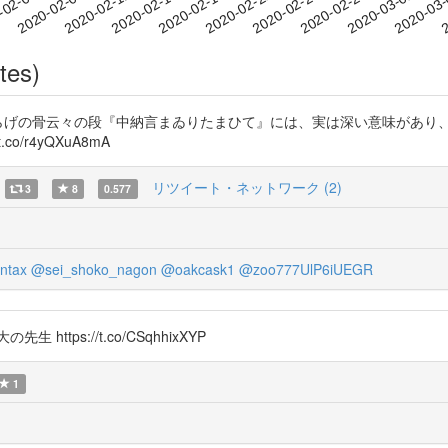
2020-02-27
2020-03-01
2020-03
-02-06
2
2020-02-09
2020-02-12
2020-02-15
2020-02-18
2020-02-21
2020-02-24
tes)
すが、くらげの骨云々の段『中納言まゐりたまひて』には、実は深い意味が
/r4yQXuA8mA
リツイート・ネットワーク (2)
3
8
0.577
ntax
@sei_shoko_nagon
@oakcask1
@zoo777UlP6iUEGR
生 https://t.co/CSqhhixXYP
1