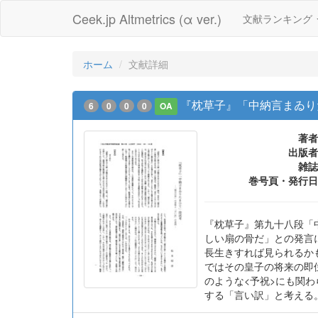
Ceek.jp Altmetrics (α ver.)
文献ランキング
ホーム
文献詳細
『枕草子』「中納言まゐり
6
0
0
0
OA
著者
出版者
雑誌
巻号頁・発行日
『枕草子』第九十八段「
しい扇の骨だ」との発言
長生きすれば見られるか
ではその皇子の将来の即
のような<予祝>にも関
する「言い訳」と考える