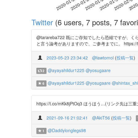
2020-01-28
2020-01-31
2020-02-03
2020
2020-01-22
2020-01-25
Twitter
(6 users, 7 posts, 7 favori
@tarareba722 既にご存知でしたら恐縮で
と言う論考がありますので、ご参考までに。 https://t.co
2023-05-23 23:34:42
@lawtomol
(
投稿一覧
)
@ayayahildur1225
@yosugaare
2
@ayayahildur1225
@yosugaare
@shintax_shi
6
https://t.co/mKk8jPtOq3 ほうほう…(リンク先は三重大の先
2021-09-16 21:02:41
@AkiT56
(
投稿一覧
)
@Daddylonglegs98
1