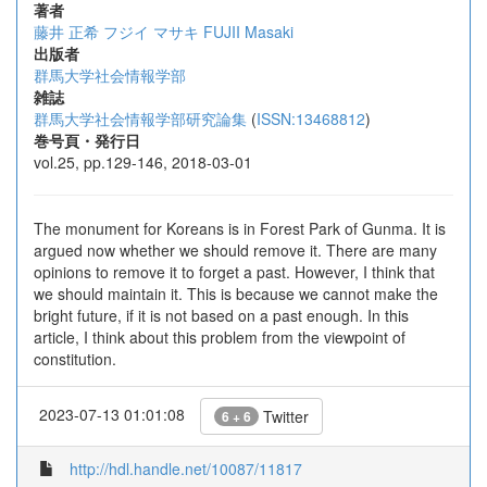
著者
藤井 正希
フジイ マサキ
FUJII Masaki
出版者
群馬大学社会情報学部
雑誌
群馬大学社会情報学部研究論集
(
ISSN:13468812
)
巻号頁・発行日
vol.25, pp.129-146, 2018-03-01
The monument for Koreans is in Forest Park of Gunma. It is
argued now whether we should remove it. There are many
opinions to remove it to forget a past. However, I think that
we should maintain it. This is because we cannot make the
bright future, if it is not based on a past enough. In this
article, I think about this problem from the viewpoint of
constitution.
2023-07-13 01:01:08
Twitter
6 + 6
http://hdl.handle.net/10087/11817