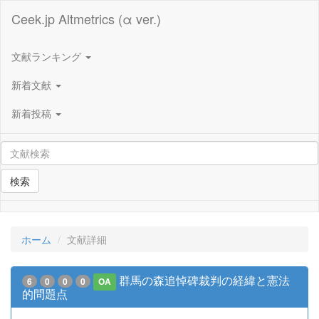
Ceek.jp Altmetrics (α ver.)
文献ランキング
新着文献
新着投稿
検索
ホーム
文献詳細
群馬の森追悼碑裁判の経緯と憲法
6
0
0
0
OA
的問題点