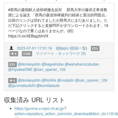
#群馬の森朝鮮人追悼碑撤去反対 群馬大学の藤井正希准教
授による論文 「群馬の森追悼碑裁判の経緯と憲法的問題点」
以前のリンクは切れてましたが群馬大にまだありました。た
だ下記クリックすると直接PDFがダウンロードされます、19
ページなので重くはありませんが。(続)
https://t.co/9EBsgzbhVX
2023-07-01 17:51:16
@jijajoc
(
投稿一覧
)
5
リツイート・ネットワーク (5)
6
0.365
@donkeyshin
@kageshobo
@wahahanozatudan
5
@HyadesONE
@can_opener_129
@donkeyshin
@ItohK4
@mokatin
@can_opener_129
6
@gunmatsuitohi
@kumidaisuki
収集済み URL リスト
https://gunma-u.repo.nii.ac.jp/?
action=repository_action_common_download&item_id=1191&i