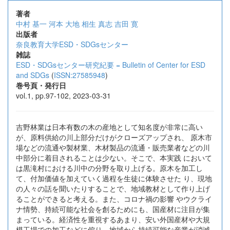
著者
中村 基一
河本 大地
相生 真志
吉田 寛
出版者
奈良教育大学ESD・SDGsセンター
雑誌
ESD・SDGsセンター研究紀要 = Bulletin of Center for ESD
and SDGs
(
ISSN:27585948
)
巻号頁・発行日
vol.1, pp.97-102, 2023-03-31
吉野林業は日本有数の木の産地として知名度が非常に高い
が、原料供給の川上部分だけがクローズアップされ、 原木市
場などの流通や製材業、木材製品の流通・販売業者などの川
中部分に着目されることは少ない。そこで、本実践 において
は黒滝村における川中の分野を取り上げる。原木を加工し
て、付加価値を加えていく過程を生徒に体験させた り、現地
の人々の話を聞いたりすることで、地域教材として作り上げ
ることができると考える。また、コロナ禍の影響 やウクライ
ナ情勢、持続可能な社会を創るためにも、国産材に注目が集
まっている。経済性を重視するあまり、安い外国産材や大規
模工場での加工などに偏り、地域から持続可能な産業が消滅