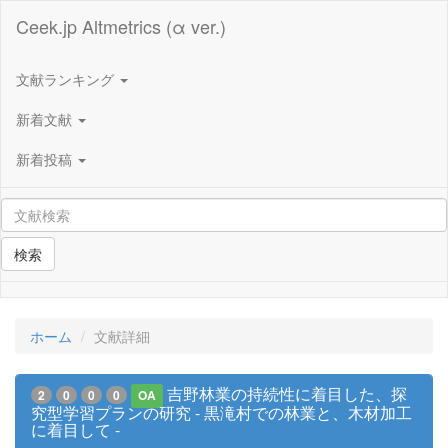
Ceek.jp Altmetrics (α ver.)
文献ランキング
新着文献
新着投稿
検索
ホーム
文献詳細
吉野林業の持続性に着目した、探
2
0
0
0
OA
究型学習プランの研究 - 黒滝村での林業と、木材加工
に着目して -