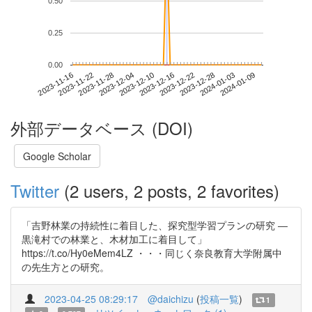
0.50
0.25
0.00
2024-01-03
2023-11-16
2023-12-04
2023-12-22
2024-01-09
2023-11-22
2023-12-10
2023-12-28
2023-11-28
2023-12-16
外部データベース (DOI)
Google Scholar
Twitter
(2 users, 2 posts, 2 favorites)
「吉野林業の持続性に着目した、探究型学習プランの研究 ―
黒滝村での林業と、木材加工に着目して」
https://t.co/Hy0eMem4LZ ・・・同じく奈良教育大学附属中
の先生方との研究。
2023-04-25 08:29:17
@daichizu
(
投稿一覧
)
1