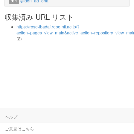
@don_ad_ona
1
収集済み URL リスト
https://rose-ibadai.repo.nii.ac.jp/?
action=pages_view_main&active_action=repository_view_ma
(2)
ヘルプ
ご意見はこちら