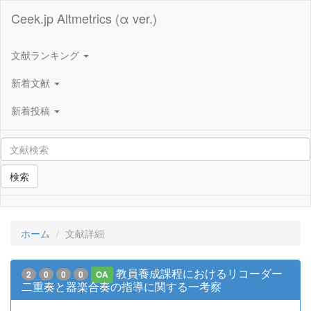
Ceek.jp Altmetrics (α ver.)
文献ランキング
新着文献
新着投稿
検索
ホーム
文献詳細
教員養成課程におけるリコーダー
2
0
0
0
OA
二重奏と器楽合奏の指導に関する一考察