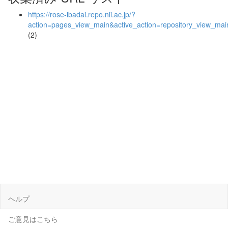
https://rose-ibadai.repo.nii.ac.jp/?
action=pages_view_main&active_action=repository_view_ma
(2)
ヘルプ
ご意見はこちら