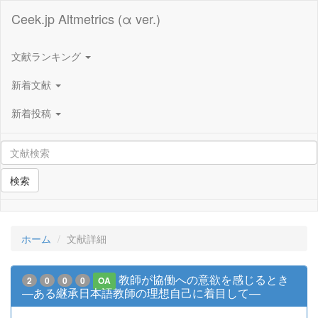
Ceek.jp Altmetrics (α ver.)
文献ランキング
新着文献
新着投稿
検索
ホーム
文献詳細
教師が協働への意欲を感じるとき
2
0
0
0
OA
―ある継承日本語教師の理想自己に着目して―