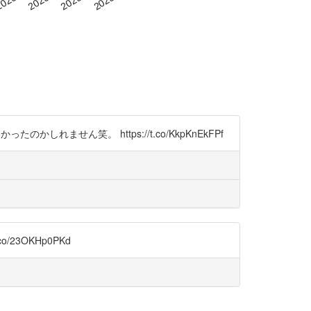
ません笑。 https://t.co/KkpKnEkFPf
23OKHp0PKd