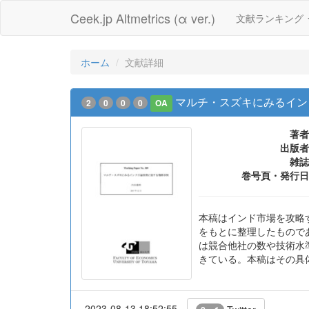
Ceek.jp Altmetrics (α ver.)
文献ランキング
ホーム
文献詳細
マルチ・スズキにみるイン
2
0
0
0
OA
著者
出版者
雑誌
巻号頁・発行日
本稿はインド市場を攻略
をもとに整理したもので
は競合他社の数や技術水
きている。本稿はその具
2023-08-13 18:52:55