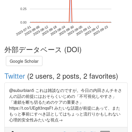
0.25
0.00
2023-09-17
2023-07-31
2023-08-18
2023-09-05
2023-09-23
2023-08-06
2023-08-24
2023-09-11
2023-08-12
2023-08-30
外部データベース (DOI)
Google Scholar
Twitter
(2 users, 2 posts, 2 favorites)
@suburbian5 これは雑談なのですが。今日の内田さんチキさ
んの話の前提にはおそらくいじめの「不可視化しやすさ」
「連鎖を断ち切るためのケアの重要さ」
https://t.co/UEg83nqsFt みたいな話題が前提にあって、また
もっと事前にすべき話としてはちょっと流行りかもしれない
心理的安全性みたいな視点→