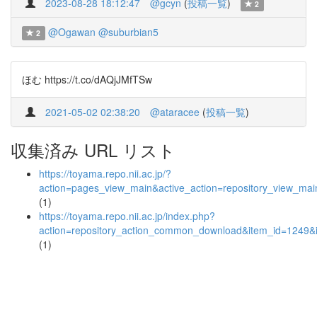
2023-08-28 18:12:47
@gcyn
(
投稿一覧
)
2
@Ogawan
@suburbian5
2
ほむ https://t.co/dAQjJMfTSw
2021-05-02 02:38:20
@ataracee
(
投稿一覧
)
収集済み URL リスト
https://toyama.repo.nii.ac.jp/?
action=pages_view_main&active_action=repository_view_ma
(1)
https://toyama.repo.nii.ac.jp/index.php?
action=repository_action_common_download&item_id=1249&i
(1)