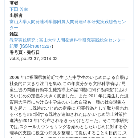
著者
下田 芳幸
出版者
富山大学人間発達科学部附属人間発達科学研究実践総合セン
ター
雑誌
教育実践研究 : 富山大学人間発達科学研究実践総合センター
紀要
(
ISSN:18815227
)
巻号頁・発行日
vol.8, pp.23-37, 2014-02
2006 年に福岡県筑前町で生じた中学生のいじめによる自殺は
社会的に大きな注目を集め,この年度分から文部科学省は,“児
童生徒の問題行動等生徒指導上の諸問題に関する調査”におけ
るいじめの定義を大きく変更した。また,2011年に発生した滋
賀県大津市における中学生のいじめ自殺も一種の社会現象を
引き起こし,既述のいじめの定義に,犯罪行為として取り扱われ
るべきものに関する既述が追加されたほか,いじめ防止対策推
進法が2013 年に公布されるきっかけとなった。そこで本研究
では,スクールカウンセリングを始めとしたいじめに対する心
理学的支援に役立つ知見を整理して提供することを目的に,ス