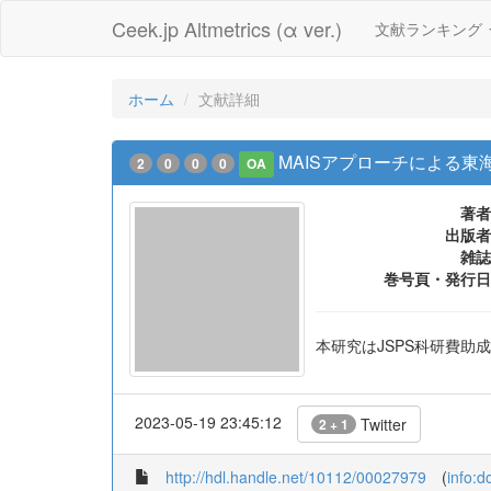
Ceek.jp Altmetrics (α ver.)
文献ランキング
ホーム
文献詳細
MAISアプローチによる東海
2
0
0
0
OA
著者
出版者
雑誌
巻号頁・発行日
本研究はJSPS科研費助成金
2023-05-19 23:45:12
Twitter
2 + 1
http://hdl.handle.net/10112/00027979
(
info: