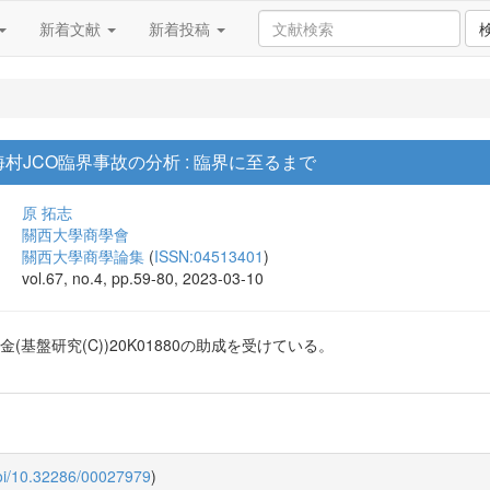
新着文献
新着投稿
村JCO臨界事故の分析 : 臨界に至るまで
原 拓志
關西大學商學會
關西大學商學論集
(
ISSN:04513401
)
vol.67, no.4, pp.59-80, 2023-03-10
(基盤研究(C))20K01880の助成を受けている。
doi/10.32286/00027979
)