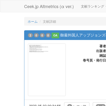
Ceek.jp Altmetrics (α ver.)
文献ランキング
ホーム
文献詳細
御雇外国人アップジョンズ(
2
0
0
0
OA
著者
出版者
雑誌
巻号頁・発行日
2023-05-02 00:34:55