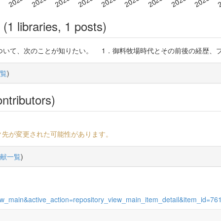
(1 libraries, 1 posts)
ついて、次のことが知りたい。 1．御料牧場時代とその前後の経歴、
覧
)
ntributors)
ク先が変更された可能性があります。
献一覧
)
s_view_main&active_action=repository_view_main_item_detail&item_id