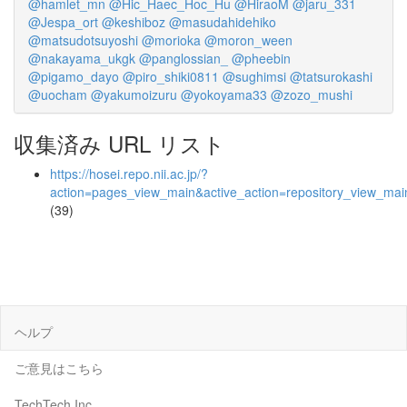
@hamlet_mn
@Hic_Haec_Hoc_Hu
@HiraoM
@jaru_331
@Jespa_ort
@keshiboz
@masudahidehiko
@matsudotsuyoshi
@morioka
@moron_ween
@nakayama_ukgk
@panglossian_
@pheebin
@pigamo_dayo
@piro_shiki0811
@sughimsi
@tatsurokashi
@uocham
@yakumoizuru
@yokoyama33
@zozo_mushi
収集済み URL リスト
https://hosei.repo.nii.ac.jp/?
action=pages_view_main&active_action=repository_view_ma
(39)
ヘルプ
ご意見はこちら
TechTech Inc.