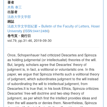
著者
木島 泰三
出版者
法政大学文学部
雑誌
法政大学文学部紀要 = Bulletin of the Faculty of Letters, Hosei
University
(
ISSN:04412486
)
巻号頁・発行日
vol.79, pp.31-46, 2019-09-30
Once, Schopenhauer had criticized Descartes and Spinoza
as holding judgmental (or intellectualist) theories of the will.
But, largely, scholars agree that Descartes’ theory of
judgment is, in fact, a volitional or voluntaristic one. In this
paper, we argue that Spinoza inherits such a volitional theory
of judgment, which subordinates judgment to the will instead
of subordinating the will to intellectual judgment, from
Descartes.It is true that, in his book Ethics, Spinoza criticizes
Descartes’ free-will doctrine and two-step theory of
judgment, as per which first the intellect provides ideas and
then the will asserts or denies them. Nevertheless, Spinoza