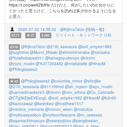
https://t.co/pwe8ZlbfHs だけだと、何がしたいのか分かりに
くかったと思うけど、こちらを読めば多少分かるようになる
と思う。
2020-07-22 14:38:32
@KijimaTaizo
(
投稿一覧
)
リツイート・ネットワーク (18)
17
47
0.288
@KijimaTaizo
@21th_kesosuta
@evil_empire1982
18
@sughimsi
@Muroi_Misaki
@shinichiroinaba
@consaba
@YutaKobayashi11
@tamagoyuderuyo
@clnmn
@zozo_mushi
@Yuf77202482
@mtakata86
@HiraoM
@Philoglasses2
@Philoglasses2
@columba_minor
@shinjike
43
@21th_kesosuta
@911109red
@ah_myson
@ayu_mushi
@cannedmackerel1
@clnmn
@con_ethica
@Co_Colorado
@CTg3kEjwEVEvugL
@evil_empire1982
@HiraoM
@k3n95
@kazozawa2
@keshiboz
@matthew1517
@minima_memoria
@moron_ween
@mstultus
@myblueeyedson
@myfavoritescene
@m_ueeeeeo
@ogamachimasuya
@osanpojizou
@panglossian_
@piro_shiki0811
@qpzm35526512
@rien_a_faire