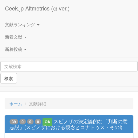
Ceek.jp Altmetrics (α ver.)
文献ランキング
新着文献
新着投稿
検索
ホーム
文献詳細
スピノザの決定論的な「判断の意
39
0
0
0
OA
志説」(スピノザにおける観念とコナトゥス・そのI)