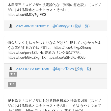
木島泰三「スピノザの決定論的な「判断の意志説」（スピノ
ザにおける観念とコナトゥス・そのI）」
https://t.co/6MOy7grFKG
2021-08-15 16:03:12
@Clancyy81
(
投稿一覧
)
恒久リンクを貼ったつもりなんだけど、貼れていなかったよ
うな気がするので貼り直し。 https://t.co/U4kgzXhonq
https://t.co/pwe8ZlbfHs 普通のリンク先は下記。
https://t.co/hGxdZxgn1X https://t.co/aSHJKoHOvb
2020-07-23 08:16:35
@KijimaTaizo
(
投稿一覧
)
1
0
紀要論文「スピノザにおける観念形成と行為者因果（スピノ
ザにおける観念とコナトゥス・そのII）」 がようやくウェブ
上に掲載。 https://t.co/U4kgzXhonq 前の「そのI」