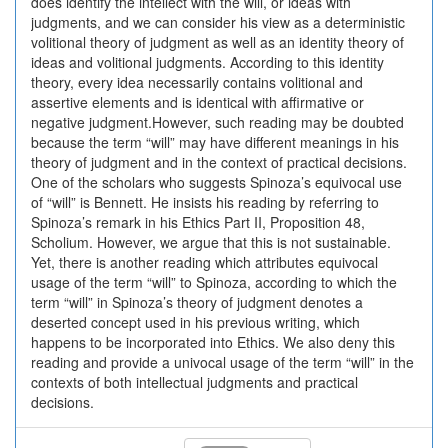
does identify the intellect with the will, or ideas with
judgments, and we can consider his view as a deterministic
volitional theory of judgment as well as an identity theory of
ideas and volitional judgments. According to this identity
theory, every idea necessarily contains volitional and
assertive elements and is identical with affirmative or
negative judgment.However, such reading may be doubted
because the term “will” may have different meanings in his
theory of judgment and in the context of practical decisions.
One of the scholars who suggests Spinoza’s equivocal use
of “will” is Bennett. He insists his reading by referring to
Spinoza’s remark in his Ethics Part II, Proposition 48,
Scholium. However, we argue that this is not sustainable.
Yet, there is another reading which attributes equivocal
usage of the term “will” to Spinoza, according to which the
term “will” in Spinoza’s theory of judgment denotes a
deserted concept used in his previous writing, which
happens to be incorporated into Ethics. We also deny this
reading and provide a univocal usage of the term “will” in the
contexts of both intellectual judgments and practical
decisions.