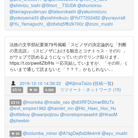
@shimizu_toshi
@Shiori__TSUDA
@shunicirou
@tamagoyuderuyo
@tatsurokashi
@yakumoizuru
@yokoyama33
@yoshinokuzu
@Yuf77202482
@yurayura8
@Yu_Yamaguchi_
@z8xbq5ffb2k700z
@zozo_mushi
法政の文学部紀要第79号掲載「スピノザの決定論的な「判断
の意志説」（スピノザにおける観念とコナトゥス・そのI）」
がウェブで読めるようになっていたのでリンク貼ります。
https://t.co/pwe8ZlbfHs 一応完結していますが、「そのIII」く
らいまで通して読まないと「？？？」かもしれない…
2019-12-10 14:36:32
@KijimaTaizo
(
投稿一覧
)
リツイート・ネットワーク (15)
14
26
0.369
@morioka
@rinatie_ceo
@dt3RFDUmwrB5zTs
15
@evil_empire1982
@hamlet_mn
@Hic_Haec_Hoc_Hu
@vittleboy
@osanpojizou
@nonstopmasashit
@HiraoM
@pheebin
@columba_minor
@A7sgDwj5d28k4m9
@ayu_mushi
24