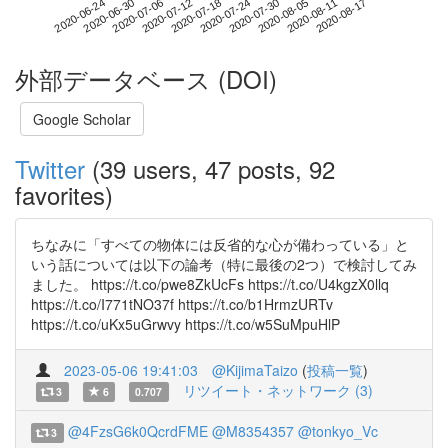
2020-08-11
2020-06-24
2020-07-12
2020-07-30
2020-08-17
2020-06-30
2020-07-18
2020-08-05
2020-07-06
2020-07-24
外部データベース (DOI)
Google Scholar
Twitter
(39 users, 47 posts, 92
favorites)
ちなみに「すべての物体には反省的な心が備わっている」と
いう話については以下の論考（特に最後の2つ）で検討してみ
ました。 https://t.co/pwe8ZkUcFs https://t.co/U4kgzX0llq
https://t.co/I771tNO37f https://t.co/b1HrmzURTv
https://t.co/uKx5uGrwvy https://t.co/w5SuMpuHlP
2023-05-06 19:41:03
@KijimaTaizo
(
投稿一覧
)
リツイート・ネットワーク (3)
3
6
0.707
@4FzsG6k0QcrdFME
@M8354357
@tonkyo_Vc
3