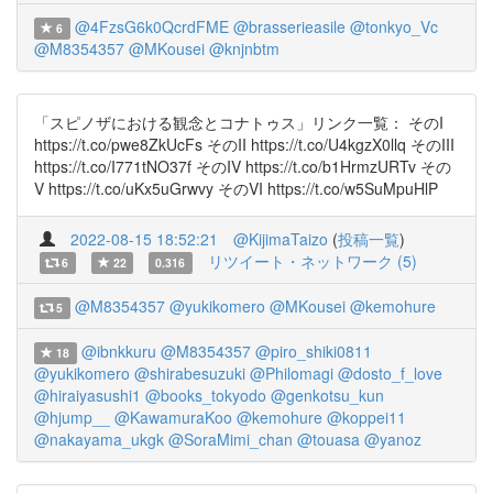
@4FzsG6k0QcrdFME
@brasserieasile
@tonkyo_Vc
6
@M8354357
@MKousei
@knjnbtm
「スピノザにおける観念とコナトゥス」リンク一覧： そのI
https://t.co/pwe8ZkUcFs そのII https://t.co/U4kgzX0llq そのIII
https://t.co/I771tNO37f そのIV https://t.co/b1HrmzURTv その
V https://t.co/uKx5uGrwvy そのVI https://t.co/w5SuMpuHlP
2022-08-15 18:52:21
@KijimaTaizo
(
投稿一覧
)
リツイート・ネットワーク (5)
6
22
0.316
@M8354357
@yukikomero
@MKousei
@kemohure
5
@ibnkkuru
@M8354357
@piro_shiki0811
18
@yukikomero
@shirabesuzuki
@Philomagi
@dosto_f_love
@hiraiyasushi1
@books_tokyodo
@genkotsu_kun
@hjump__
@KawamuraKoo
@kemohure
@koppei11
@nakayama_ukgk
@SoraMimi_chan
@touasa
@yanoz