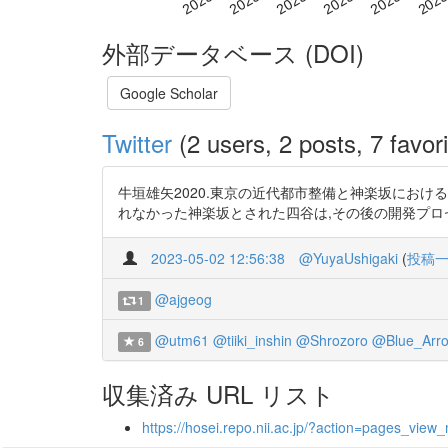
外部データベース (DOI)
Google Scholar
Twitter
(2 users, 2 posts, 7 favori
牛垣雄矢2020.東京の近代都市整備と神楽坂におけ
れなかった神楽坂とされた四谷は,その後の開発プロセスが異なる. 飲
2023-05-02 12:56:38
@YuyaUshigaki
(
投稿
@ajgeog
1
@utm61
@tiiki_inshin
@Shrozoro
@Blue_Arr
6
収集済み URL リスト
https://hosei.repo.nii.ac.jp/?action=pages_v