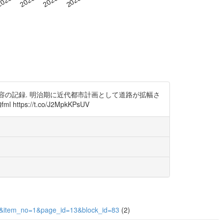
内容の記録. 明治期に近代都市計画として道路が拡幅さ
s://t.co/J2MpkKPsUV
123&item_no=1&page_id=13&block_id=83
(2)