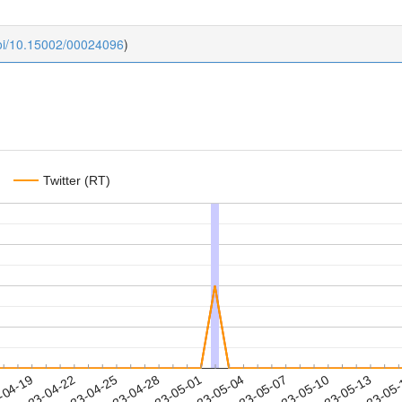
doi/10.15002/00024096
)
Twitter (RT)
2023-05-10
2023-05-13
2023-05
-04-19
2
2023-04-22
2023-04-25
2023-04-28
2023-05-01
2023-05-04
2023-05-07