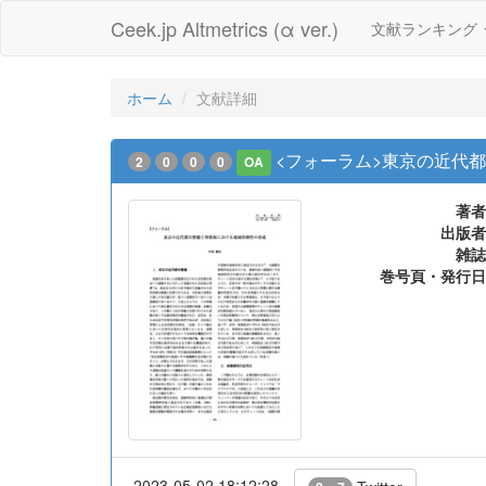
Ceek.jp Altmetrics (α ver.)
文献ランキング
ホーム
文献詳細
<フォーラム>東京の近代
2
0
0
0
OA
著者
出版者
雑誌
巻号頁・発行日
2023-05-02 18:12:28