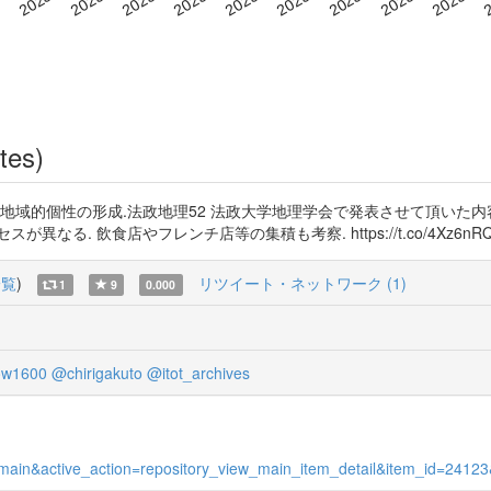
tes)
る地域的個性の形成.法政地理52 法政大学地理学会で発表させて頂いた
食店やフレンチ店等の集積も考察. https://t.co/4Xz6nRQfml http
一覧
)
リツイート・ネットワーク (1)
1
9
0.000
ow1600
@chirigakuto
@itot_archives
iew_main&active_action=repository_view_main_item_detail&item_id=24