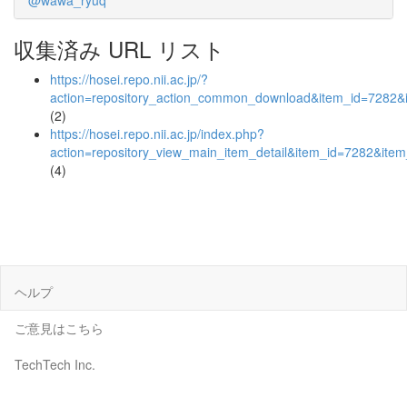
@wawa_ryuq
収集済み URL リスト
https://hosei.repo.nii.ac.jp/?
action=repository_action_common_download&item_id=7282&i
(2)
https://hosei.repo.nii.ac.jp/index.php?
action=repository_view_main_item_detail&item_id=7282&it
(4)
ヘルプ
ご意見はこちら
TechTech Inc.