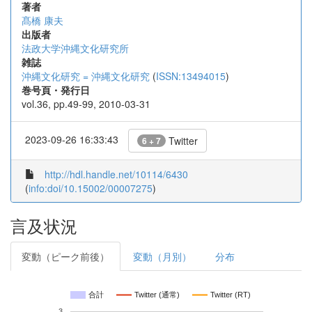
著者
髙橋 康夫
出版者
法政大学沖縄文化研究所
雑誌
沖縄文化研究 = 沖縄文化研究
(
ISSN:13494015
)
巻号頁・発行日
vol.36, pp.49-99, 2010-03-31
2023-09-26 16:33:43
Twitter
6 + 7
http://hdl.handle.net/10114/6430
(
info:doi/10.15002/00007275
)
言及状況
変動（ピーク前後）
変動（月別）
分布
合計
Twitter (通常)
Twitter (RT)
3