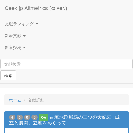
Ceek.jp Altmetrics (α ver.)
文献ランキング
新着文献
新着投稿
検索
ホーム
文献詳細
古琉球期那覇の三つの天妃宮 : 成
6
0
0
0
OA
立と展開、立地をめぐって