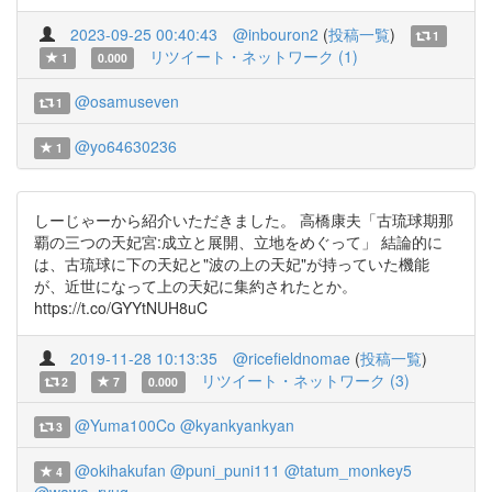
2023-09-25 00:40:43
@inbouron2
(
投稿一覧
)
1
リツイート・ネットワーク (1)
1
0.000
@osamuseven
1
@yo64630236
1
しーじゃーから紹介いただきました。 高橋康夫「古琉球期那
覇の三つの天妃宮:成立と展開、立地をめぐって」 結論的に
は、古琉球に下の天妃と"波の上の天妃"が持っていた機能
が、近世になって上の天妃に集約されたとか。
https://t.co/GYYtNUH8uC
2019-11-28 10:13:35
@ricefieldnomae
(
投稿一覧
)
リツイート・ネットワーク (3)
2
7
0.000
@Yuma100Co
@kyankyankyan
3
@okihakufan
@puni_puni111
@tatum_monkey5
4