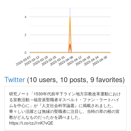
4
2
0
2023-04-24
2023-03-07
2023-03-25
2023-04-12
2023-04-30
2023-03-13
2023-03-31
2023-04-18
2023-03-19
2023-04-06
Twitter
(10 users, 10 posts, 9 favorites)
研究ノート「1530年代前半下ライン地方宗教改革運動におけ
る宣教活動 ─福音派聖職者ギスベルト・ファン・ラートハイ
ムを中心に」が『人文社会科学論叢』に掲載されました。
華々しい活躍とは無縁の聖職者に注目し、当時の草の根の宣
教がどんなものだったかを調べました。
https://t.co/czJ1nK7vQE