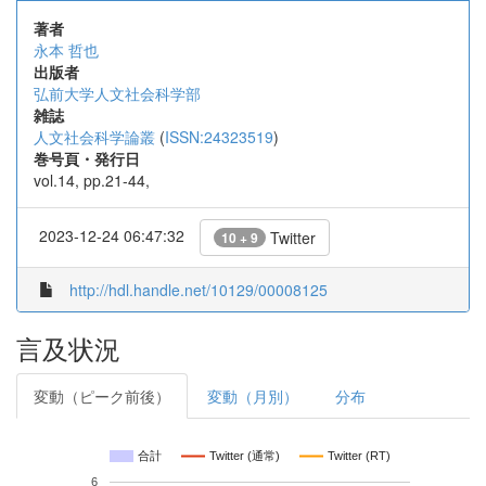
著者
永本 哲也
出版者
弘前大学人文社会科学部
雑誌
人文社会科学論叢
(
ISSN:24323519
)
巻号頁・発行日
vol.14, pp.21-44,
2023-12-24 06:47:32
Twitter
10 + 9
http://hdl.handle.net/10129/00008125
言及状況
変動（ピーク前後）
変動（月別）
分布
合計
Twitter (通常)
Twitter (RT)
6