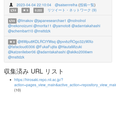
2023-04-04 22:10:04
@saisenreiha
(
投稿一覧
)
リツイート・ネットワーク (9)
9
9
0.222
@Imakov
@japanesearchae1
@nolnolnol
9
@nekonoizumi
@morita11
@yamoto8
@adamtakahashi
@schembart10
@msttdzk
@8Wpu8KDLRCtYWsq
@pvvbzROgo32zWXo
9
@fafacloud0306
@FukaFujita
@HautaMizuki
@katzenlieber06
@adamtakahashi
@akiko2006wm
@msttdzk
収集済み URL リスト
https://hirosaki.repo.nii.ac.jp/?
action=pages_view_main&active_action=repository_view_ma
(10)