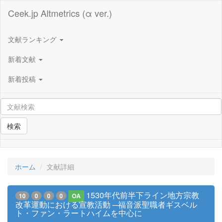
Ceek.jp Altmetrics (α ver.)
文献ランキング
新着文献
新着投稿
検索
ホーム
文献詳細
1530年代前半下ライン地方宗教
10
0
0
0
OA
改革運動における宣教活動 ─福音派聖職者ギスベル
ト・ファン・ラートハイムを中心に