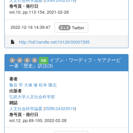
人文社会科学論叢
(
ISSN:24323519
)
巻号頁・発行日
vol.10, pp.113-154, 2021-02-26
2022-12-16 14:39:47
Twitter
3 + 3
http://hdl.handle.net/10129/00007395
イブン・ワーディフ・ヤアクービ
3
0
0
0
OA
ー著『歴史』訳注(3)
著者
亀谷 学
大塚 修
松本 隆志
出版者
弘前大学人文社会科学部
雑誌
人文社会科学論叢
(
ISSN:24323519
)
巻号頁・発行日
vol.12, pp.69-100, 2022-02-28