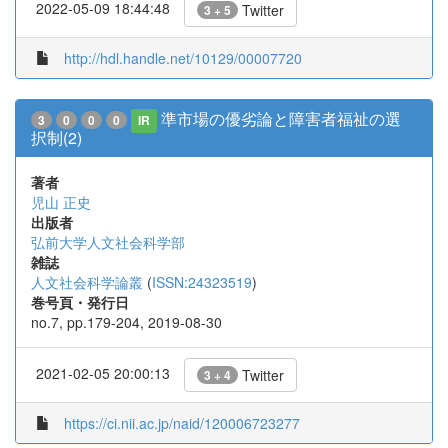
2022-05-09 18:44:48
Twitter
3 + 5
http://hdl.handle.net/10129/00007720
準市場の優劣論と障害者福祉の選
3
0
0
0
IR
択制(2)
著者
児山 正史
出版者
弘前大学人文社会科学部
雑誌
人文社会科学論叢
(
ISSN:24323519
)
巻号頁・発行日
no.7, pp.179-204, 2019-08-30
2021-02-05 20:00:13
Twitter
3 + 4
https://ci.nii.ac.jp/naid/120006723277