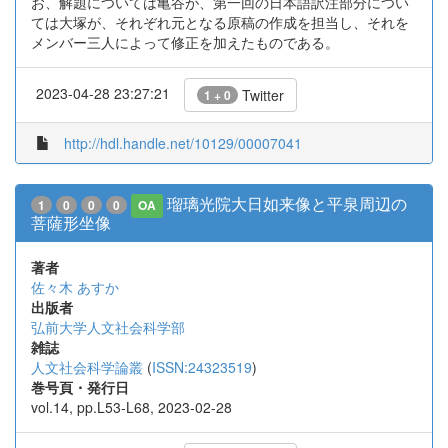
お、解題については亀谷が、第一回の日本語訳注部分につい
ては大塚が、それぞれ元となる原稿の作成を担当し、それを
メンバー三人によって修正を加えたものである。
2023-04-28 23:27:21
Twitter
1 + 0
http://hdl.handle.net/10129/00007041
瑠璃光院大日如来像と平泉周辺の
1
0
0
0
OA
菩薩形坐像
著者
佐々木 あすか
出版者
弘前大学人文社会科学部
雑誌
人文社会科学論叢
(
ISSN:24323519
)
巻号頁・発行日
vol.14, pp.L53-L68, 2023-02-28