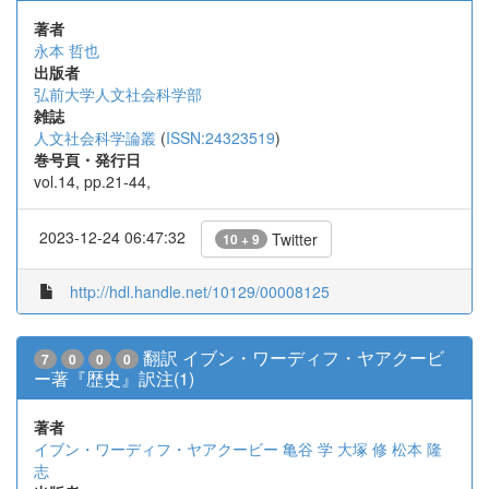
著者
永本 哲也
出版者
弘前大学人文社会科学部
雑誌
人文社会科学論叢
(
ISSN:24323519
)
巻号頁・発行日
vol.14, pp.21-44,
2023-12-24 06:47:32
Twitter
10 + 9
http://hdl.handle.net/10129/00008125
翻訳 イブン・ワーディフ・ヤアクービ
7
0
0
0
ー著『歴史』訳注(1)
著者
イブン・ワーディフ・ヤアクービー
亀谷 学
大塚 修
松本 隆
志