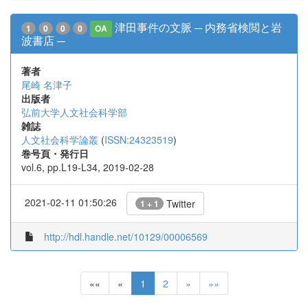
津田事件の文脈 ─ 内務省検閲と岩
1
0
0
0
OA
波書店 ─
著者
尾崎 名津子
出版者
弘前大学人文社会科学部
雑誌
人文社会科学論叢
(
ISSN:24323519
)
巻号頁・発行日
vol.6, pp.L19-L34, 2019-02-28
2021-02-11 01:50:26
Twitter
1 + 1
http://hdl.handle.net/10129/00006569
««
«
1
2
»
»»