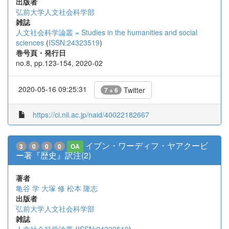
出版者
弘前大学人文社会科学部
雑誌
人文社会科学論叢 = Studies in the humanities and social
sciences
(
ISSN:24323519
)
巻号頁・発行日
no.8, pp.123-154, 2020-02
2020-05-16 09:25:31
Twitter
7 + 6
https://ci.nii.ac.jp/naid/40022182667
イブン・ワーディフ・ヤアクービ
3
0
0
0
OA
ー著『歴史』訳注(2)
著者
亀谷 学
大塚 修
松本 隆志
出版者
弘前大学人文社会科学部
雑誌