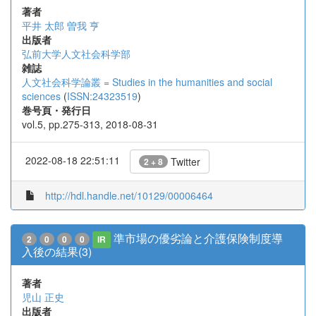
著者
平井 太郎
曽我 亨
出版者
弘前大学人文社会科学部
雑誌
人文社会科学論叢 = Studies in the humanities and social
sciences
(
ISSN:24323519
)
巻号頁・発行日
vol.5, pp.275-313, 2018-08-31
2022-08-18 22:51:11
Twitter
2 + 8
http://hdl.handle.net/10129/00006464
準市場の優劣論と介護保険制度導
2
0
0
0
IR
入後の結果(3)
著者
児山 正史
出版者