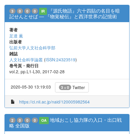
『源氏物語』六十四貼の名目を暗
3
0
0
0
IR
記せんとせば ― 『物覚秘伝』と西洋世界の記憶術
著者
足達 薫
出版者
弘前大学人文社会科学部
雑誌
人文社会科学論叢
(
ISSN:24323519
)
巻号頁・発行日
vol.2, pp.L1-L30, 2017-02-28
2020-05-30 13:19:03
Twitter
3 + 0
https://ci.nii.ac.jp/naid/120005982564
地域おこし協力隊の入口・出口戦
2
0
0
0
OA
略 全国版