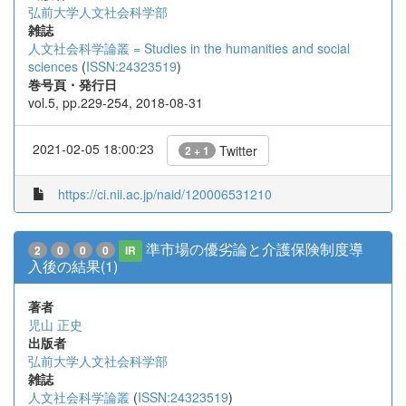
弘前大学人文社会科学部
雑誌
人文社会科学論叢 = Studies in the humanities and social
sciences
(
ISSN:24323519
)
巻号頁・発行日
vol.5, pp.229-254, 2018-08-31
2021-02-05 18:00:23
Twitter
2 + 1
https://ci.nii.ac.jp/naid/120006531210
準市場の優劣論と介護保険制度導
2
0
0
0
IR
入後の結果(1)
著者
児山 正史
出版者
弘前大学人文社会科学部
雑誌
人文社会科学論叢
(
ISSN:24323519
)