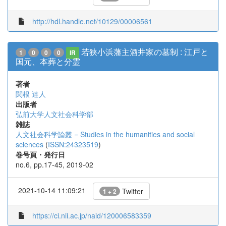
http://hdl.handle.net/10129/00006561
若狭小浜藩主酒井家の墓制 : 江戸と
1
0
0
0
IR
国元、本葬と分霊
著者
関根 達人
出版者
弘前大学人文社会科学部
雑誌
人文社会科学論叢 = Studies in the humanities and social
sciences
(
ISSN:24323519
)
巻号頁・発行日
no.6, pp.17-45, 2019-02
2021-10-14 11:09:21
Twitter
1 + 2
https://ci.nii.ac.jp/naid/120006583359