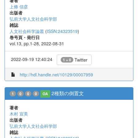
著者
上條 信彦
出版者
弘前大学人文社会科学部
雑誌
人文社会科学論叢
(
ISSN:24323519
)
巻号頁・発行日
vol.13, pp.1-28, 2022-08-31
2022-09-19 12:40:24
Twitter
1 + 0
http://hdl.handle.net/10129/00007959
2種類の倒置文
1
0
0
0
OA
著者
木村 宣美
出版者
弘前大学人文社会科学部
雑誌