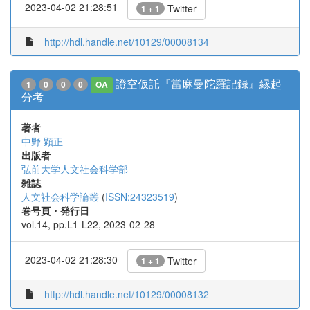
2023-04-02 21:28:51
Twitter
1 + 1
http://hdl.handle.net/10129/00008134
證空仮託『當麻曼陀羅記録』縁起
1
0
0
0
OA
分考
著者
中野 顕正
出版者
弘前大学人文社会科学部
雑誌
人文社会科学論叢
(
ISSN:24323519
)
巻号頁・発行日
vol.14, pp.L1-L22, 2023-02-28
2023-04-02 21:28:30
Twitter
1 + 1
http://hdl.handle.net/10129/00008132