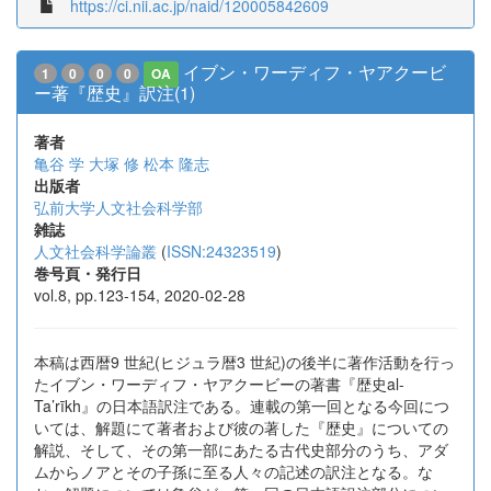
https://ci.nii.ac.jp/naid/120005842609
イブン・ワーディフ・ヤアクービ
1
0
0
0
OA
ー著『歴史』訳注(1)
著者
亀谷 学
大塚 修
松本 隆志
出版者
弘前大学人文社会科学部
雑誌
人文社会科学論叢
(
ISSN:24323519
)
巻号頁・発行日
vol.8, pp.123-154, 2020-02-28
本稿は西暦9 世紀(ヒジュラ暦3 世紀)の後半に著作活動を行っ
たイブン・ワーディフ・ヤアクービーの著書『歴史al-
Ta’rīkh』の日本語訳注である。連載の第一回となる今回につ
いては、解題にて著者および彼の著した『歴史』についての
解説、そして、その第一部にあたる古代史部分のうち、アダ
ムからノアとその子孫に至る人々の記述の訳注となる。な