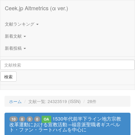
Ceek.jp Altmetrics (α ver.)
文献ランキング
新着文献
新着投稿
検索
ホーム
文献一覧: 24323519 (ISSN)
28件
1530年代前半下ライン地方宗教
10
0
0
0
OA
改革運動における宣教活動 ─福音派聖職者ギスベル
ト・ファン・ラートハイムを中心に