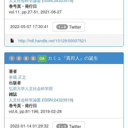
人文社会科学論叢
(
ISSN:24323519
)
巻号頁・発行日
vol.11, pp.27-51, 2021-08-27
2022-05-07 17:30:41
Twitter
1 + 0
http://hdl.handle.net/10129/00007521
カミュ『異邦人』の誕生
1
0
0
0
OA
著者
奈蔵 正之
出版者
弘前大学人文社会科学部
雑誌
人文社会科学論叢
(
ISSN:24323519
)
巻号頁・発行日
vol.6, pp.81-196, 2019-02-28
2022-01-14 01:29:32
Twitter
1 + 1