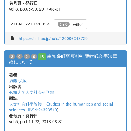
巻号頁・発行日
vol.3, pp.65-90, 2017-08-31
2019-01-29 14:00:14
Twitter
2 + 0
https://ci.nii.ac.jp/naid/120006343729
南知多町羽豆神社蔵紺紙金字法華
2
0
0
0
IR
経について
著者
須藤 弘敏
出版者
弘前大学人文社会科学部
雑誌
人文社会科学論叢 = Studies in the humanities and social
sciences
(
ISSN:24323519
)
巻号頁・発行日
vol.5, pp.L1-L22, 2018-08-31