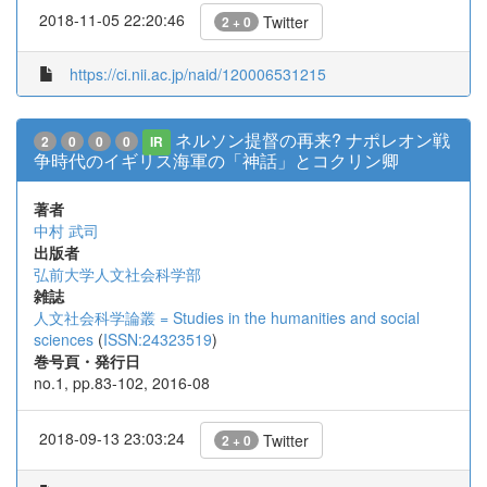
2018-11-05 22:20:46
Twitter
2 + 0
https://ci.nii.ac.jp/naid/120006531215
ネルソン提督の再来? ナポレオン戦
2
0
0
0
IR
争時代のイギリス海軍の「神話」とコクリン卿
著者
中村 武司
出版者
弘前大学人文社会科学部
雑誌
人文社会科学論叢 = Studies in the humanities and social
sciences
(
ISSN:24323519
)
巻号頁・発行日
no.1, pp.83-102, 2016-08
2018-09-13 23:03:24
Twitter
2 + 0