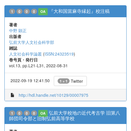
『大和国當麻寺縁起』校注稿
1
0
0
0
OA
著者
中野 顕正
出版者
弘前大学人文社会科学部
雑誌
人文社会科学論叢
(
ISSN:24323519
)
巻号頁・発行日
vol.13, pp.L21-L31, 2022-08-31
2022-09-19 12:41:50
Twitter
1 + 1
http://hdl.handle.net/10129/00007975
弘前大学校地の近代考古学 旧第八
1
0
0
0
OA
師団司令部と旧制弘前高等学校