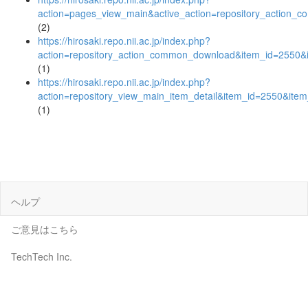
action=pages_view_main&active_action=repository_action_
(2)
https://hirosaki.repo.nii.ac.jp/index.php?
action=repository_action_common_download&item_id=2550&i
(1)
https://hirosaki.repo.nii.ac.jp/index.php?
action=repository_view_main_item_detail&item_id=2550&it
(1)
ヘルプ
ご意見はこちら
TechTech Inc.