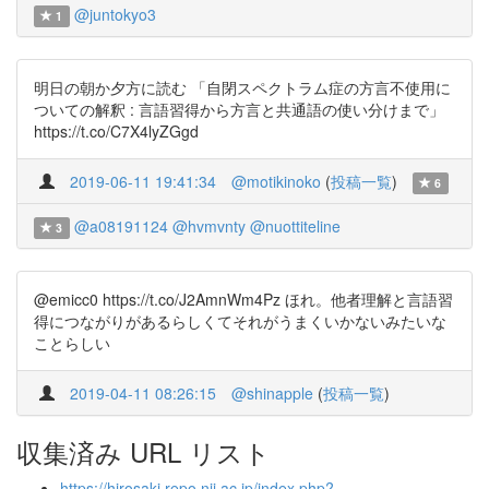
@juntokyo3
1
明日の朝か夕方に読む 「自閉スペクトラム症の方言不使用に
ついての解釈 : 言語習得から方言と共通語の使い分けまで」
https://t.co/C7X4lyZGgd
2019-06-11 19:41:34
@motikinoko
(
投稿一覧
)
6
@a08191124
@hvmvnty
@nuottiteline
3
@emicc0 https://t.co/J2AmnWm4Pz ほれ。他者理解と言語習
得につながりがあるらしくてそれがうまくいかないみたいな
ことらしい
2019-04-11 08:26:15
@shinapple
(
投稿一覧
)
収集済み URL リスト
https://hirosaki.repo.nii.ac.jp/index.php?