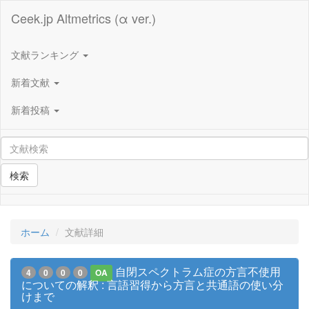
Ceek.jp Altmetrics (α ver.)
文献ランキング
新着文献
新着投稿
検索
ホーム
文献詳細
自閉スペクトラム症の方言不使用
4
0
0
0
OA
についての解釈 : 言語習得から方言と共通語の使い分
けまで