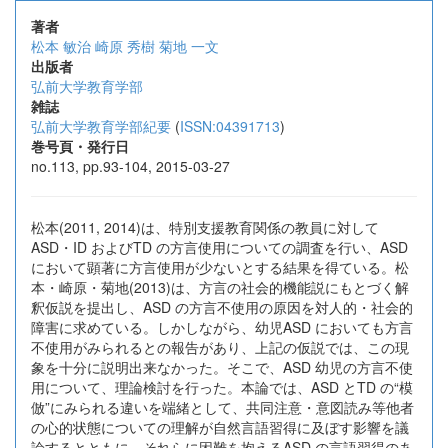
著者
松本 敏治
崎原 秀樹
菊地 一文
出版者
弘前大学教育学部
雑誌
弘前大学教育学部紀要
(
ISSN:04391713
)
巻号頁・発行日
no.113, pp.93-104, 2015-03-27
松本(2011, 2014)は、特別支援教育関係の教員に対して
ASD・ID およびTD の方言使用についての調査を行い、ASD
において顕著に方言使用が少ないとする結果を得ている。松
本・崎原・菊地(2013)は、方言の社会的機能説にもとづく解
釈仮説を提出し、ASD の方言不使用の原因を対人的・社会的
障害に求めている。しかしながら、幼児ASD においても方言
不使用がみられるとの報告があり、上記の仮説では、この現
象を十分に説明出来なかった。そこで、ASD 幼児の方言不使
用について、理論検討を行った。本論では、ASD とTD の“模
倣”にみられる違いを端緒として、共同注意・意図読み等他者
の心的状態についての理解が自然言語習得に及ぼす影響を議
論するとともに、それらに困難を抱えるASD の言語習得のあ