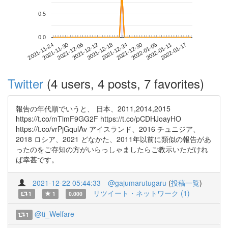
0.5
0.0
2022-01-11
2021-11-24
2021-12-12
2021-12-30
2022-01-17
2021-11-30
2021-12-18
2022-01-05
2021-12-06
2021-12-24
Twitter
(4 users, 4 posts, 7 favorites)
報告の年代順でいうと、 日本、2011,2014,2015
https://t.co/mTlmF9GG2F https://t.co/pCDHJoayHO
https://t.co/vrPjGqulAv アイスランド、2016 チュニジア、
2018 ロシア、2021 どなかた、2011年以前に類似の報告があ
ったのをご存知の方がいらっしゃましたらご教示いただけれ
ば幸甚です。
2021-12-22 05:44:33
@gajumarutugaru
(
投稿一覧
)
リツイート・ネットワーク (1)
1
1
0.000
@ti_Welfare
1