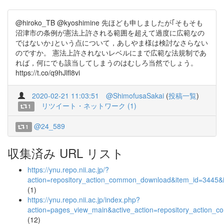
@hiroko_TB @kyoshimine 先ほども申しましたが｢そもそも
沼津市の条例が憲法上許される範囲を超えて過度に広範なの
ではないか｣という点について，あしやま様は検討なさらない
のですか。 憲法上許されないレベルにまで広範な法規制であ
れば，何にでも該当してしまうのはむしろ当然でしょう。
https://t.co/q9hJlfl8vi
2020-02-21 11:03:51
@ShimofusaSakai
(
投稿一覧
)
リツイート・ネットワーク (1)
1
@24_589
1
収集済み URL リスト
https://ynu.repo.nii.ac.jp/?
action=repository_action_common_download&item_id=3445&i
(1)
https://ynu.repo.nii.ac.jp/index.php?
action=pages_view_main&active_action=repository_action_
(12)