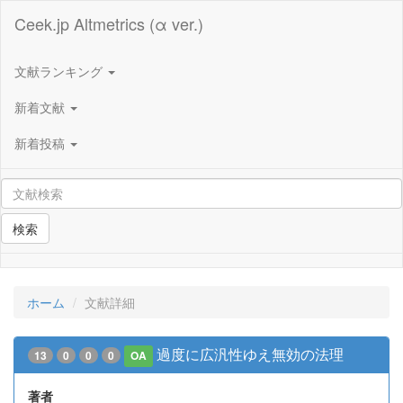
Ceek.jp Altmetrics (α ver.)
文献ランキング
新着文献
新着投稿
検索
ホーム
文献詳細
過度に広汎性ゆえ無効の法理
13
0
0
0
OA
著者