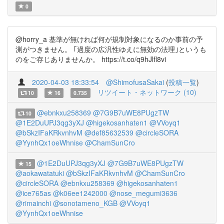
0
@horry_a 基準が無ければ何が規制対象になるのか事前の予
測がつきません。 ｢過度の広汎性ゆえに無効の法理｣というも
のをご存じありませんか。 https://t.co/q9hJlfl8vi
2020-04-03 18:33:54
@ShimofusaSakai
(
投稿一覧
)
リツイート・ネットワーク (10)
10
16
0.735
@ebnkxu258369
@7G9B7uWE8PUgzTW
10
@1E2DuUPJ3qg3yXJ
@higekosanhaten1
@VVoyq1
@bSkzIFaKRkvnhvM
@def85632539
@circleSORA
@YynhQx1oeWhnise
@ChamSunCro
@1E2DuUPJ3qg3yXJ
@7G9B7uWE8PUgzTW
15
@aokawatatuki
@bSkzIFaKRkvnhvM
@ChamSunCro
@circleSORA
@ebnkxu258369
@higekosanhaten1
@ice765as
@k06ee1242000
@nose_megumi3636
@rimainchi
@sonotameno_KGB
@VVoyq1
@YynhQx1oeWhnise