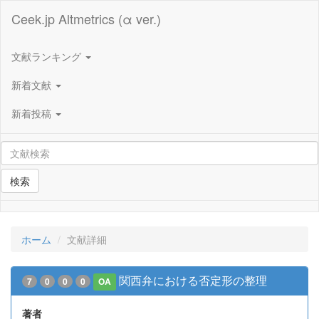
Ceek.jp Altmetrics (α ver.)
文献ランキング
新着文献
新着投稿
検索
ホーム
文献詳細
関西弁における否定形の整理
7
0
0
0
OA
著者