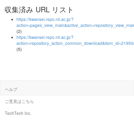
収集済み URL リスト
https://kwansei.repo.nii.ac.jp/?
action=pages_view_main&active_action=repository_view_ma
(2)
https://kwansei.repo.nii.ac.jp/?
action=repository_action_common_download&item_id=21950&
(5)
ヘルプ
ご意見はこちら
TechTech Inc.