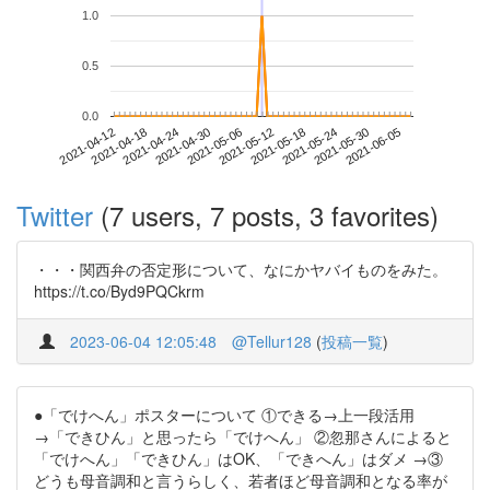
1.0
0.5
0.0
2021-05-30
2021-04-12
2021-04-30
2021-05-18
2021-06-05
2021-04-18
2021-05-06
2021-05-24
2021-04-24
2021-05-12
Twitter
(7 users, 7 posts, 3 favorites)
・・・関西弁の否定形について、なにかヤバイものをみた。
https://t.co/Byd9PQCkrm
2023-06-04 12:05:48
@Tellur128
(
投稿一覧
)
●「でけへん」ポスターについて ①できる→上一段活用
→「できひん」と思ったら「でけへん」 ②忽那さんによると
「でけへん」「できひん」はOK、「できへん」はダメ →③
どうも母音調和と言うらしく、若者ほど母音調和となる率が