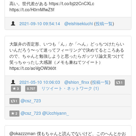
高い。世代差がある https://t.co/bj22CnCXLc
https://t.co/H0rnMfwZ5f
2021-09-10 09:54:14
@eishisekiuchi
(
投稿一覧
)
大阪弁の否定形、いつも「ん」か「へん」どっちつけたらい
いんだろう〜って迷ってフィーリングで決めてるところある
ので、ちゃんと勉強しようと思ったらガッツリ論文見つけて
笑っちゃったし大感謝（メモも兼ねてツイート）
https://t.co/aoVgOW360t
2021-05-10 10:06:03
@shion_flrxx
(
投稿一覧
)
1
リツイート・ネットワーク (1)
3
0.707
@csz_723
1
@csz_723
@Ucchiyann_
2
@okazzzman 僕もちゃんと読んでないけど、このへんとかお