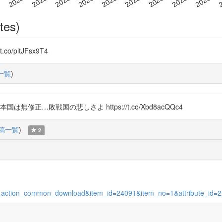
tes)
/t.co/pltJFsx9T4
一覧
)
正…敗戦国の悲しさよ https://t.co/Xbd8acQQc4
稿一覧
)
2
tory_action_common_download&item_id=24091&item_no=1&attribute_id=2