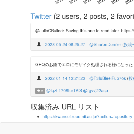
Twitter
(2 users, 2 posts, 2 favori
@JuliaCBullock Saving this one to read later. https:/
2023-05-24 06:25:27
@SharonDomier
(
投稿
GHQのお陰でエロにモザイク処理される様になった 本国は無修
2022-01-14 12:21:22
@T3IuBleelPup7os
(
投
@Iqzh1708turTAlS
@rgvvj22asp
2
収集済み URL リスト
https://kwansei.repo.nii.ac.jp/?action=reposi