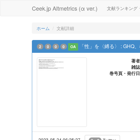
Ceek.jp Altmetrics (α ver.)
文献ランキング
ホーム
文献詳細
「性」を〈縛る〉 : GH
2
0
0
0
OA
著者
雑誌
巻号頁・発行日
2023-05-24 06:25:27