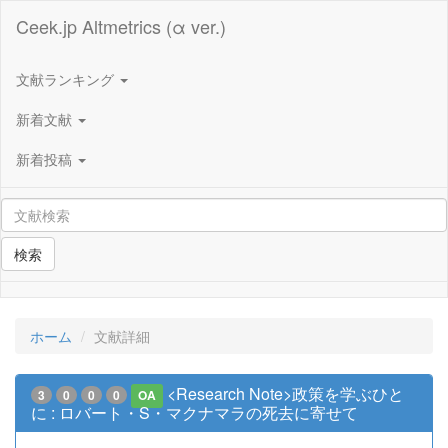
Ceek.jp Altmetrics (α ver.)
文献ランキング
新着文献
新着投稿
検索
ホーム
文献詳細
<Research Note>政策を学ぶひと
3
0
0
0
OA
に : ロバート・S・マクナマラの死去に寄せて