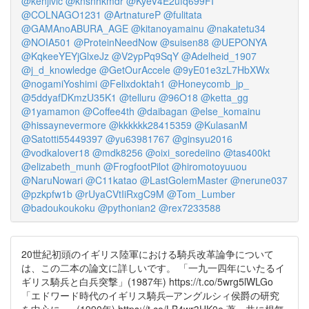
@kenjivic
@knsnhkmdr
@KyeV4E2ufq699FI
@COLNAGO1231
@ArtnatureP
@fulitata
@GAMAnoABURA_AGE
@kitanoyamainu
@nakatetu34
@NOIA501
@ProteinNeedNow
@suisen88
@UEPONYA
@KqkeeYEYjGlxeJz
@V2ypPq9SqY
@Adelheid_1907
@j_d_knowledge
@GetOurAccele
@9yE01e3zL7HbXWx
@nogamiYoshimi
@Felixdoktah1
@Honeycomb_jp_
@5ddyafDKmzU35K1
@telluru
@96O18
@ketta_gg
@1yamamon
@Coffee4th
@daibagan
@else_komainu
@hissaynevermore
@kkkkkk28415359
@KulasanM
@Satotti55449397
@yu63981767
@ginsyu2016
@vodkalover18
@mdk8256
@oixi_soredeiino
@tas400kt
@elizabeth_munh
@FrogfootPilot
@hiromotoyuuou
@NaruNowari
@C11katao
@LastGolemMaster
@nerune037
@pzkpfw1b
@rUyaCVtIiRxgC9M
@Tom_Lumber
@badoukoukoku
@pythonian2
@rex7233588
20世紀初頭のイギリス陸軍における騎兵改革論争について
は、この二本の論文に詳しいです。 「一九一四年にいたるイ
ギリス騎兵と白兵突撃」(1987年) https://t.co/5wrg5lWLGo
「エドワード時代のイギリス騎兵─アングルシィ侯爵の研究