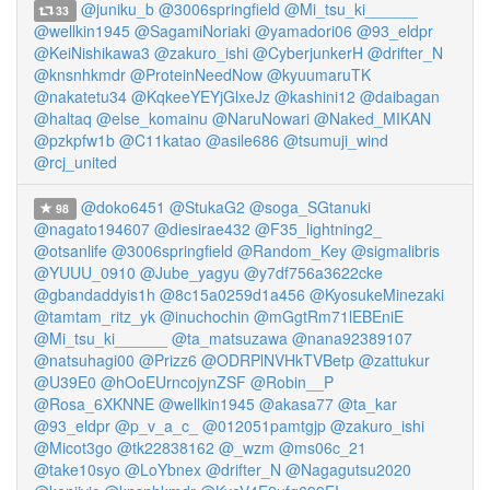
@juniku_b
@3006springfield
@Mi_tsu_ki______
33
@wellkin1945
@SagamiNoriaki
@yamadori06
@93_eldpr
@KeiNishikawa3
@zakuro_ishi
@CyberjunkerH
@drifter_N
@knsnhkmdr
@ProteinNeedNow
@kyuumaruTK
@nakatetu34
@KqkeeYEYjGlxeJz
@kashini12
@daibagan
@haltaq
@else_komainu
@NaruNowari
@Naked_MIKAN
@pzkpfw1b
@C11katao
@asile686
@tsumuji_wind
@rcj_united
@doko6451
@StukaG2
@soga_SGtanuki
98
@nagato194607
@diesirae432
@F35_lightning2_
@otsanlife
@3006springfield
@Random_Key
@sigmalibris
@YUUU_0910
@Jube_yagyu
@y7df756a3622cke
@gbandaddyis1h
@8c15a0259d1a456
@KyosukeMinezaki
@tamtam_ritz_yk
@inuchochin
@mGgtRm71lEBEniE
@Mi_tsu_ki______
@ta_matsuzawa
@nana92389107
@natsuhagi00
@Prizz6
@ODRPlNVHkTVBetp
@zattukur
@U39E0
@hOoEUrncojynZSF
@Robin__P
@Rosa_6XKNNE
@wellkin1945
@akasa77
@ta_kar
@93_eldpr
@p_v_a_c_
@012051pamtgjp
@zakuro_ishi
@Micot3go
@tk22838162
@_wzm
@ms06c_21
@take10syo
@LoYbnex
@drifter_N
@Nagagutsu2020