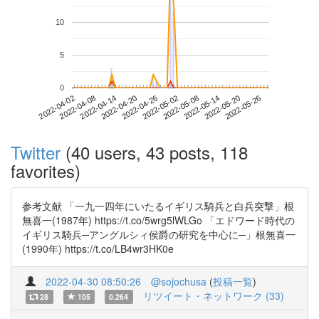
10
5
0
2022-05-20
2022-04-02
2022-04-20
2022-05-08
2022-05-26
2022-04-08
2022-04-26
2022-05-14
2022-04-14
2022-05-02
Twitter
(40 users, 43 posts, 118
favorites)
参考文献 「一九一四年にいたるイギリス騎兵と白兵突撃」根
無喜一(1987年) https://t.co/5wrg5lWLGo 「エドワード時代の
イギリス騎兵─アングルシィ侯爵の研究を中心に─」根無喜一
(1990年) https://t.co/LB4wr3HK0e
2022-04-30 08:50:26
@sojochusa
(
投稿一覧
)
リツイート・ネットワーク (33)
28
105
0.264