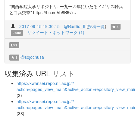
“関西学院大学リポジトリ: 一九一四年にいたるイギリス騎兵
と白兵突撃” https://t.co/dVb8B5vjsv
2017-09-15 19:30:15
@Basilio_II
(
投稿一覧
)
3
リツイート・ネットワーク (1)
0.000
1
@sojochusa
1
収集済み URL リスト
https://kwansei.repo.nii.ac.jp/?
action=pages_view_main&active_action=repository_view_ma
(3)
https://kwansei.repo.nii.ac.jp/?
action=pages_view_main&active_action=repository_view_ma
(38)