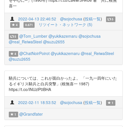
を中心に─」(1990年) https://t.co/LB4wr3HK0e 著 共に根無
喜一
2022-04-13 22:46:52
@sojochusa
(
投稿一覧
)
5
リツイート・ネットワーク (5)
4
0.671
@Tom_Lumber
@yukikazemaru
@sojochusa
5
@real_ReiwaSteel
@suzu2655
@ChatNoirPoirot
@yukikazemaru
@real_ReiwaSteel
4
@suzu2655
騎兵については、これが面白かったよ。 「一九一四年にいた
るイギリス騎兵と白兵突撃」(根無喜一 1987)
https://t.co/INUzlP0BHA
2022-02-11 18:53:52
@sojochusa
(
投稿一覧
)
1
@Grandfater
1