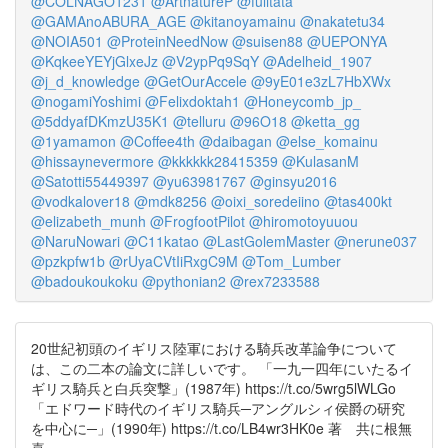
@COLNAGO1231
@ArtnatureP
@fulitata
@GAMAnoABURA_AGE
@kitanoyamainu
@nakatetu34
@NOIA501
@ProteinNeedNow
@suisen88
@UEPONYA
@KqkeeYEYjGlxeJz
@V2ypPq9SqY
@Adelheid_1907
@j_d_knowledge
@GetOurAccele
@9yE01e3zL7HbXWx
@nogamiYoshimi
@Felixdoktah1
@Honeycomb_jp_
@5ddyafDKmzU35K1
@telluru
@96O18
@ketta_gg
@1yamamon
@Coffee4th
@daibagan
@else_komainu
@hissaynevermore
@kkkkkk28415359
@KulasanM
@Satotti55449397
@yu63981767
@ginsyu2016
@vodkalover18
@mdk8256
@oixi_soredeiino
@tas400kt
@elizabeth_munh
@FrogfootPilot
@hiromotoyuuou
@NaruNowari
@C11katao
@LastGolemMaster
@nerune037
@pzkpfw1b
@rUyaCVtIiRxgC9M
@Tom_Lumber
@badoukoukoku
@pythonian2
@rex7233588
20世紀初頭のイギリス陸軍における騎兵改革論争について
は、この二本の論文に詳しいです。 「一九一四年にいたるイ
ギリス騎兵と白兵突撃」(1987年) https://t.co/5wrg5lWLGo
「エドワード時代のイギリス騎兵─アングルシィ侯爵の研究
を中心に─」(1990年) https://t.co/LB4wr3HK0e 著 共に根無