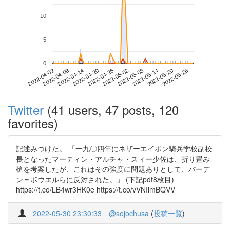
10
5
0
2022-05-20
2022-04-02
2022-04-20
2022-05-08
2022-05-26
2022-04-08
2022-04-26
2022-05-14
2022-04-14
2022-05-02
Twitter
(41 users, 47 posts, 120
favorites)
記述みつけた。 「一九〇四年にネザーエイボン騎兵学校副校
長となったマーティン・アルチャ・スィー少佐は、折り畳み
槍を考案したが、これはその強度に問題ありとして、バーデ
ン＝ボウエルらに反対された。」 (下記pdf8枚目)
https://t.co/LB4wr3HK0e https://t.co/vVNIlmBQVV
2022-05-30 23:30:33
@sojochusa
(
投稿一覧
)