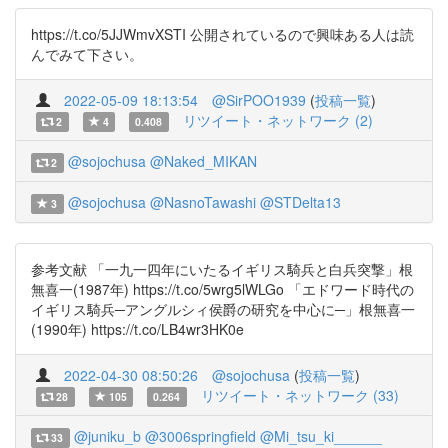
https://t.co/5JJWmvXSTI 公開されているので興味ある人は読
んでみて下さい。
2022-05-09 18:13:54
@SirPOO1939
(
投稿一覧
)
リツイート・ネットワーク (2)
2
4
0.408
@sojochusa
@Naked_MIKAN
2
@sojochusa
@NasnoTawashi
@STDelta13
3
参考文献 「一九一四年にいたるイギリス騎兵と白兵突撃」根
無喜一(1987年) https://t.co/5wrg5lWLGo 「エドワード時代の
イギリス騎兵─アングルシィ侯爵の研究を中心に─」根無喜一
(1990年) https://t.co/LB4wr3HK0e
2022-04-30 08:50:26
@sojochusa
(
投稿一覧
)
リツイート・ネットワーク (33)
28
105
0.264
@juniku_b
@3006springfield
@Mi_tsu_ki______
33