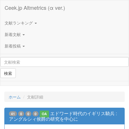
Ceek.jp Altmetrics (α ver.)
文献ランキング
新着文献
新着投稿
検索
ホーム
文献詳細
エドワード時代のイギリス騎兵 :
41
0
0
0
OA
アングルシィ侯爵の研究を中心に