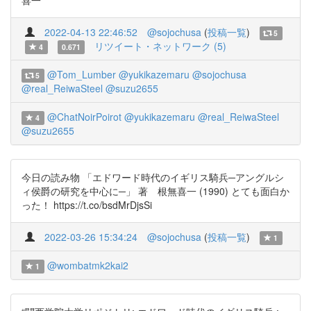
喜一
2022-04-13 22:46:52
@sojochusa
(
投稿一覧
)
5
リツイート・ネットワーク (5)
4
0.671
@Tom_Lumber
@yukikazemaru
@sojochusa
5
@real_ReiwaSteel
@suzu2655
@ChatNoirPoirot
@yukikazemaru
@real_ReiwaSteel
4
@suzu2655
今日の読み物 「エドワード時代のイギリス騎兵─アングルシ
ィ侯爵の研究を中心に─」 著 根無喜一 (1990) とても面白か
った！ https://t.co/bsdMrDjsSi
2022-03-26 15:34:24
@sojochusa
(
投稿一覧
)
1
@wombatmk2kai2
1