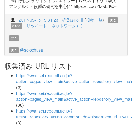
“関西学院大学リポジトリ: エドワード時代のイギリス騎兵 :
アングルシィ侯爵の研究を中心に” https://t.co/xPtzwLrKOP
2017-09-15 19:31:23
@Basilio_II
(
投稿一覧
)
2
リツイート・ネットワーク (1)
0.000
1
@sojochusa
1
収集済み URL リスト
https://kwansei.repo.nii.ac.jp/?
action=pages_view_main&active_action=repository_view_ma
(2)
https://kwansei.repo.nii.ac.jp/?
action=pages_view_main&active_action=repository_view_ma
(38)
https://kwansei.repo.nii.ac.jp/?
action=repository_action_common_download&item_id=15411&
(3)