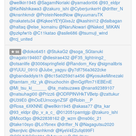
@wellkin1945
@SagamiNoriaki
@yamadori06
@93_eldpr
@KeiNishikawa3
@zakuro_ishi
@CyberjunkerH
@drifter_N
@knsnhkmdr
@ProteinNeedNow
@kyuumaruTK
@nakatetu34
@KqkeeYEYjGlxeJz
@kashini12
@daibagan
@haltaq
@else_komainu
@NaruNowari
@Naked_MIKAN
@pzkpfw1b
@C11katao
@asile686
@tsumuji_wind
@rcj_united
@doko6451
@StukaG2
@soga_SGtanuki
98
@nagato194607
@diesirae432
@F35_lightning2_
@otsanlife
@3006springfield
@Random_Key
@sigmalibris
@YUUU_0910
@Jube_yagyu
@y7df756a3622cke
@gbandaddyis1h
@8c15a0259d1a456
@KyosukeMinezaki
@tamtam_ritz_yk
@inuchochin
@mGgtRm71lEBEniE
@Mi_tsu_ki______
@ta_matsuzawa
@nana92389107
@natsuhagi00
@Prizz6
@ODRPlNVHkTVBetp
@zattukur
@U39E0
@hOoEUrncojynZSF
@Robin__P
@Rosa_6XKNNE
@wellkin1945
@akasa77
@ta_kar
@93_eldpr
@p_v_a_c_
@012051pamtgjp
@zakuro_ishi
@Micot3go
@tk22838162
@_wzm
@ms06c_21
@take10syo
@LoYbnex
@drifter_N
@Nagagutsu2020
@kenjivic
@knsnhkmdr
@KyeV4E2ufq699FI