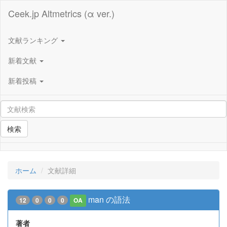
Ceek.jp Altmetrics (α ver.)
文献ランキング
新着文献
新着投稿
検索
ホーム
文献詳細
man の語法
12
0
0
0
OA
著者