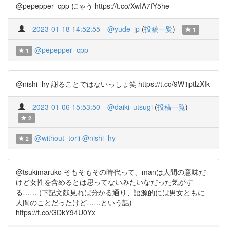
@pepepper_cpp にゃう https://t.co/XwIA7fY5he
2023-01-18 14:52:55
@yude_jp
(
投稿一覧
)
1
@pepepper_cpp
1
@nishi_hy 謝ることではないっしょ笑 https://t.co/9W1ptlzXIk
2023-01-06 15:53:50
@daiki_utsugi
(
投稿一覧
)
2
@without_torii
@nishi_hy
2
@tsukimaruko そもそもその時代って、manは人間の意味だ
けど女性を含めるとは思ってないみたいなだった気がす
る…… (下記文献見れば分かる通り、語源的には男女ともに
人間のことだったけど……という話)
https://t.co/GDkY94U0Yx