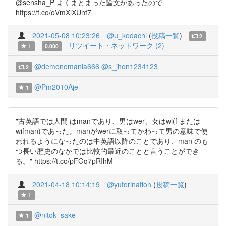
@sensha_P よくまとまった論文があったので
https://t.co/oVmXlXUnt7
2021-05-08 10:23:26
@u_kodachi
(
投稿一覧
)
2
リツイート・ネットワーク (2)
1
0.000
@demonomania666
@s_jhon1234123
2
@Pm2010Aje
1
"古英語では人間 はmanであり、男はwer、女はwi(f または
wifman)であった。manがwerに取ってかわって男の意味で使
われるようになったのは中英語以降のことであり、man のも
つ長い歴史のなかでは比較的最近のことと言うことができ
る。" https://t.co/pFGq7pRIhM
2021-04-18 10:14:19
@yutorination
(
投稿一覧
)
1
@nitok_sake
1