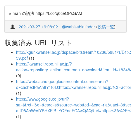
» man の語法 https://t.co/q0ceOPsGAM
2021-03-27 19:08:02
@wabisabiminder
(
投稿一覧
)
収集済み URL リスト
http://kgur.kwansei.ac.jp/dspace/bitstream/10236/5981/1/E4
59.pdf
(1)
https://kwansei.repo.nii.ac.jp/?
action=repository_action_common_download&item_id=18348&
(9)
https://webcache.googleusercontent.com/search?
q=cache:lPaAh6Y1f0IJ:https://kwansei.repo.nii.ac.jp/%3
(1)
https://www.google.co.jp/url?
sa=t&rct=j&q=&esrc=s&source=web&cd=&cad=rja&uact=8&v
attD8AhWcrlYBHXEjB_YQFnoECAwQAQ&url=https%3A%2F%2F
(1)