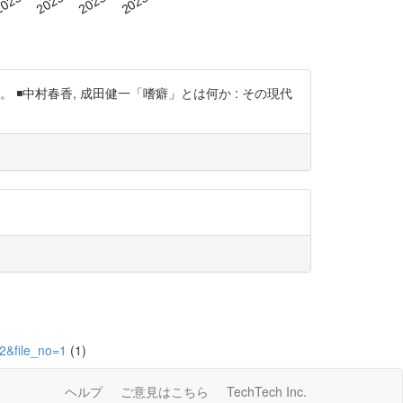
◾️中村春香, 成田健一「嗜癖」とは何か : その現代
2&file_no=1
(1)
ヘルプ
ご意見はこちら
TechTech Inc.