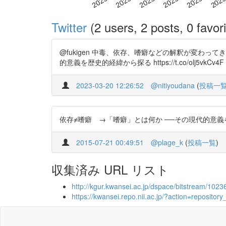
Twitter
(2 users, 2 posts, 0 favori
@fukigen 中毒、依存、嗜癖などの解釈が変わっ
的意義を歴史的経緯から探る https://t.co/olj5vkCv4F
2023-03-20 12:26:52
@nitiyoudana
(
投稿一
依存≠嗜癖 →「嗜癖」とは何か ──その現代的意義を歴史的経緯か
2015-07-21 00:49:51
@plage_k
(
投稿一覧
)
収集済み URL リスト
http://kgur.kwansei.ac.jp/dspace/bitstream/102
https://kwansei.repo.nii.ac.jp/?action=reposi