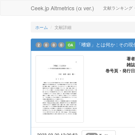
Ceek.jp Altmetrics (α ver.)
文献ランキング
ホーム
文献詳細
「嗜癖」とは何か : その
2
0
0
0
OA
著者
雑誌
巻号頁・発行日
2023-03-20 12:26:52