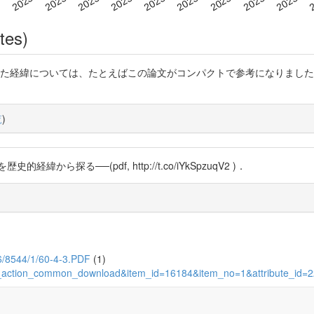
tes)
てきた経緯については、たとえばこの論文がコンパクトで参考になりました。 
覧
)
ら探る──(pdf, http://t.co/iYkSpzuqV2 )．
36/8544/1/60-4-3.PDF
(1)
tory_action_common_download&item_id=16184&item_no=1&attribute_id=2