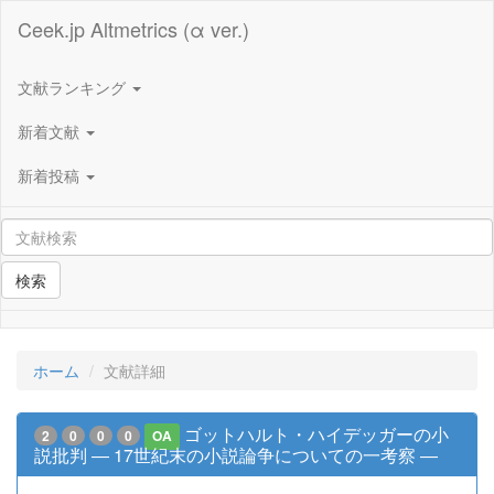
Ceek.jp Altmetrics (α ver.)
文献ランキング
新着文献
新着投稿
検索
ホーム
文献詳細
ゴットハルト・ハイデッガーの小
2
0
0
0
OA
説批判 ― 17世紀末の小説論争についての一考察 ―