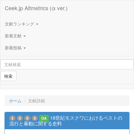
Ceek.jp Altmetrics (α ver.)
文献ランキング
新着文献
新着投稿
検索
ホーム
文献詳細
18世紀モスクワにおけるペストの
3
0
0
0
OA
流行と暴動に関する史料