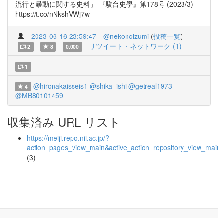
流行と暴動に関する史料」 『駿台史學』第178号 (2023/3)
https://t.co/nNkshVWj7w
2023-06-16 23:59:47
@nekonoizumi
(
投稿一覧
)
リツイート・ネットワーク (1)
2
8
0.000
1
@hironakaisseis1
@shika_ishi
@getreal1973
4
@MB80101459
収集済み URL リスト
https://meiji.repo.nii.ac.jp/?
action=pages_view_main&active_action=repository_view_ma
(3)