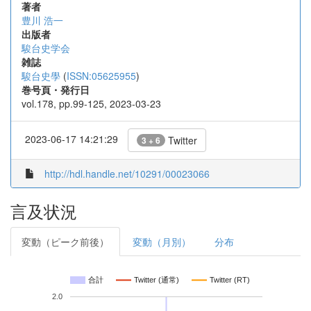
著者
豊川 浩一
出版者
駿台史学会
雑誌
駿台史學
(
ISSN:05625955
)
巻号頁・発行日
vol.178, pp.99-125, 2023-03-23
2023-06-17 14:21:29
Twitter
3 + 6
http://hdl.handle.net/10291/00023066
言及状況
変動（ピーク前後）
変動（月別）
分布
合計
Twitter (通常)
Twitter (RT)
2.0