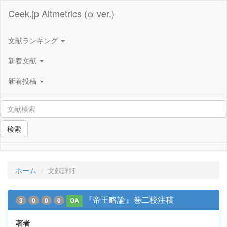
Ceek.jp Altmetrics (α ver.)
文献ランキング
新着文献
新着投稿
検索
ホーム
文献詳細
『帝王略論』巻二校注稿
3
0
0
0
OA
著者