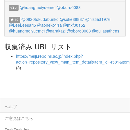
@huangmeiyuemei
@oboro0083
2
@0820tokudabunko
@suke88887
@histrist1976
10
@LeeLeesari5
@aoneko11a
@mxf00152
@huangmeiyuemei
@narakazi
@oboro0083
@qullasathens
収集済み URL リスト
https://meiji.repo.nii.ac.jp/index.php?
action=repository_view_main_item_detail&item_id=4581&it
(3)
ヘルプ
ご意見はこちら
TechTech Inc.