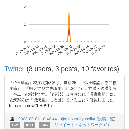
2
1
0
2023-06-21
2023-05-04
2023-05-22
2023-06-09
2023-06-27
2023-05-10
2023-05-28
2023-06-15
2023-05-16
2023-06-03
Twitter
(3 users, 3 posts, 10 favorites)
『帝王略論』校注稿第3弾は、拙稿25「『帝王略論』巻二校
注稿」（『明大アジア史論集』21,2017）。前漢・後漢部分
（巻二）の校注です。前漢部分はおおむね『漢書集解』に、
後漢部分は『後漢書』に依拠していることを確認しました。
https://t.co/owChHrBlTa
2023-06-01 10:42:44
@aidakenkyuseika
(
投稿一覧
)
リツイート・ネットワーク (2)
2
11
0.447