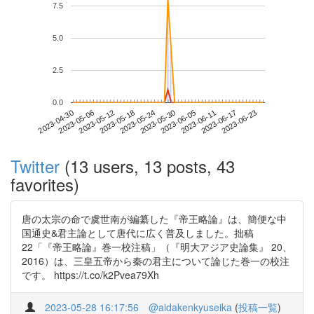
7.5
5.0
2.5
0.0
2023-06-17
2023-04-30
2023-05-18
2023-06-05
2023-06-23
2023-05-06
2023-05-24
2023-06-11
2023-05-12
2023-05-30
Twitter
(13 users, 13 posts, 43
favorites)
唐の太宗の命で虞世南が編纂した『帝王略論』は、簡便な中
国通史&君主論として唐代に広く普及しました。拙稿
22「『帝王略論』巻一校注稿」（『明大アジア史論集』 20、
2016）は、三皇五帝から秦の君主について論じた巻一の校注
です。 https://t.co/k2Pvea79Xh
2023-05-28 16:17:56
@aidakenkyuseika
(
投稿一覧
)