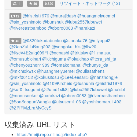
リツイート・ネットワーク (12)
11
46
0.320
@histrist1976
@murajidash
@huangmeiyuemei
12
@sin_yoshimoto
@bunshuk
@lubu2557lubuwei
@rivereastbamboo
@oboro0083
@narakazi
@0820tokudabunko
@stanaka76
@miyoppi2
40
@GaoZuLiuBang202
@sengoku_his
@Itw20
@KyeV4E2ufq699FI
@nenashi
@trktskw
@f_matsuu
@omusubioinari
@kichiguma
@okakihao
@tera_shi_ta
@chenyouzhen1989
@tomakomanai
@chunye_da
@michiokwsk
@huangmeiyuemei
@qullasathens
@mxf00152
@kokusitosu
@LeeLeesari5
@nanzhongjie
@sin_yoshimoto
@4109Kircheis
@fushunia
@histrist1976
@kur0_tsugumi
@l2umd1slk8j
@lubu2557lubuwei
@maisbt
@moonseeker
@narakazi
@oboro0083
@rivereastbamboo
@SonSoogunWangja
@utsusemi_06
@yoshinomaru1492
@ZPfFMzLraMyCcyS
収集済み URL リスト
https://meiji.repo.nii.ac.jp/index.php?