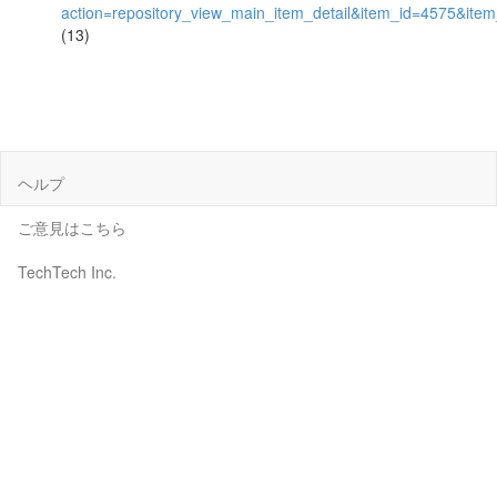
action=repository_view_main_item_detail&item_id=4575&it
(13)
ヘルプ
ご意見はこちら
TechTech Inc.