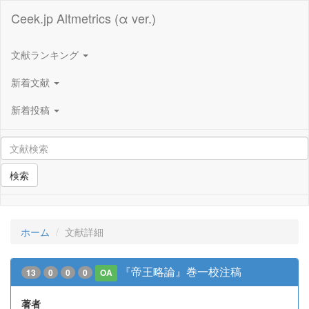
Ceek.jp Altmetrics (α ver.)
文献ランキング
新着文献
新着投稿
検索
ホーム
文献詳細
『帝王略論』巻一校注稿
13
0
0
0
OA
著者