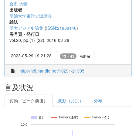
会田 大輔
出版者
明治大学東洋史談話会
雑誌
明大アジア史論集
(
ISSN:21888140
)
巻号頁・発行日
vol.20, pp.(1)-(22), 2016-03-26
2023-05-29 19:21:28
Twitter
13 + 43
http://hdl.handle.net/10291/21305
言及状況
変動（ピーク前後）
変動（月別）
分布
合計
Twitter (通常)
Twitter (RT)
10.0