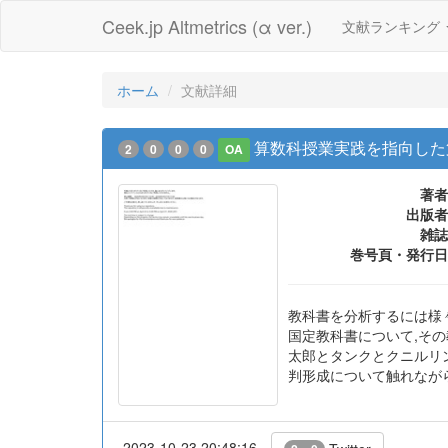
Ceek.jp Altmetrics (α ver.)
文献ランキング
ホーム
文献詳細
算数科授業実践を指向した
2
0
0
0
OA
著者
出版者
雑誌
巻号頁・発行日
教科書を分析するには様
国定教科書について,そ
太郎とタンクとクニルリ
判形成について触れなが
2023-10-23 20:48:16