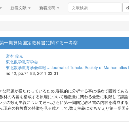
新着文献
新着投稿
第一期算術国定教科書に関する一考察
宮本 俊光
東北数学教育学会
東北数学教育学会年報 = Journal of Tohoku Society of Mathematics E
no.42, pp.74-83, 2011-03-31
々な問題が横たわっているため,客観的に分析する事は極めて困難である
の教材の内容を構成する原理について離散量に関わる全数に制限して議論
ングの数え主義について述べ,さらに第一期国定教科書の内容を構成する
ら,現在の数教育の特徴を見る鏡として,数え主義に立ちかえり第一期国