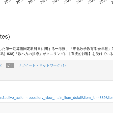
tes)
た第一期算術国定教科書に関する一考察」『東北数学教育学会年報』第42号 
によれば、佐藤武(1938)「数へ方の指導」がクニリングに【直接的影響】を受けて
覧
)
リツイート・ネットワーク (1)
1
_main&active_action=repository_view_main_item_detail&item_id=4669&