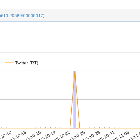
doi/10.20569/00005017
)
Twitter (RT)
2023-10-31
2023-11-03
2023-11
-10-10
2
2023-10-13
2023-10-16
2023-10-19
2023-10-22
2023-10-25
2023-10-28