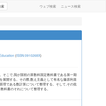
検索
ウェブ検索
ニュース検索
ducation
(
ISSN:0910268X
)
。そこで,我が国初の算数科国定教科書である第一期
を展開する。その際,数え主義として有名な藤原利喜
原理である数計算について整理する。そして,その批
定教科書のそれについて整理する。