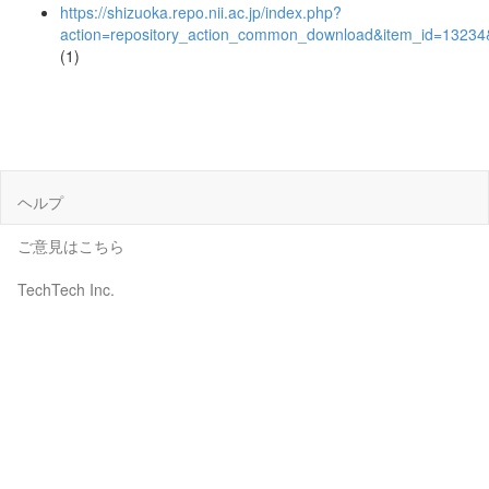
https://shizuoka.repo.nii.ac.jp/index.php?
action=repository_action_common_download&item_id=13234&
(1)
ヘルプ
ご意見はこちら
TechTech Inc.