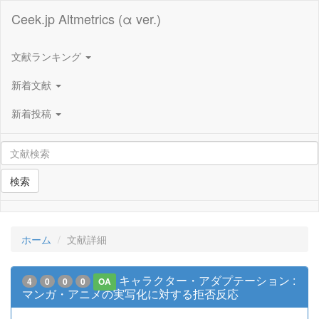
Ceek.jp Altmetrics (α ver.)
文献ランキング
新着文献
新着投稿
検索
ホーム
文献詳細
キャラクター・アダプテーション :
4
0
0
0
OA
マンガ・アニメの実写化に対する拒否反応