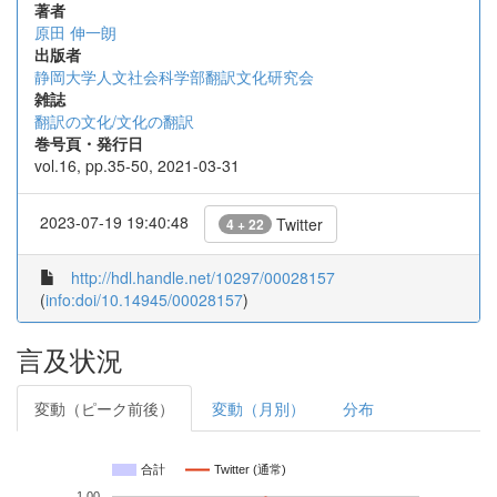
著者
原田 伸一朗
出版者
静岡大学人文社会科学部翻訳文化研究会
雑誌
翻訳の文化/文化の翻訳
巻号頁・発行日
vol.16, pp.35-50, 2021-03-31
2023-07-19 19:40:48
Twitter
4 + 22
http://hdl.handle.net/10297/00028157
(
info:doi/10.14945/00028157
)
言及状況
変動（ピーク前後）
変動（月別）
分布
合計
Twitter (通常)
1.00