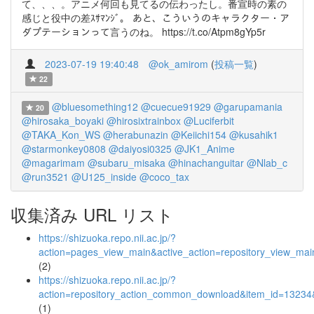
て、、、。アニメ何回も見てるの伝わったし。番宣時の素の
感じと役中の差ｽｻﾏﾝｼﾞ。 あと、こういうのキャラクター・ア
ダプテーションって言うのね。 https://t.co/Atpm8gYp5r
2023-07-19 19:40:48
@ok_amirom
(
投稿一覧
)
22
@bluesomething12
@cuecue91929
@garupamania
20
@hirosaka_boyaki
@hirosixtrainbox
@Luciferbit
@TAKA_Kon_WS
@herabunazin
@Keiichi154
@kusahik1
@starmonkey0808
@daiyosi0325
@JK1_Anime
@magarimam
@subaru_misaka
@hinachanguitar
@Nlab_c
@run3521
@U125_inside
@coco_tax
収集済み URL リスト
https://shizuoka.repo.nii.ac.jp/?
action=pages_view_main&active_action=repository_view_ma
(2)
https://shizuoka.repo.nii.ac.jp/?
action=repository_action_common_download&item_id=13234&
(1)