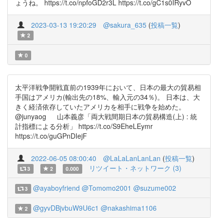
ょうね。 https://t.co/npfoGD2r3L https://t.co/gC1s0IRyvO
2023-03-13 19:20:29
@sakura_635
(
投稿一覧
)
2
0
太平洋戦争開戦直前の1939年において、日本の最大の貿易相
手国はアメリカ(輸出先の18%、輸入元の34％)。 日本は、大
きく経済依存していたアメリカを相手に戦争を始めた。
@junyaog 山本義彦「両大戦間期日本の貿易構造(上) : 統
計指標による分析」 https://t.co/S9EheLEymr
https://t.co/guGPnDIejF
2022-06-05 08:00:40
@LaLaLanLanLan
(
投稿一覧
)
リツイート・ネットワーク (3)
3
2
0.000
@ayaboyfriend
@Tomomo2001
@suzume002
3
@gyvDBjvbuW9U6c1
@nakashima1106
2