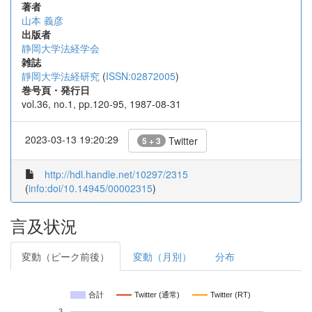
著者
山本 義彦
出版者
静岡大学法経学会
雑誌
靜岡大学法経研究
(
ISSN:02872005
)
巻号頁・発行日
vol.36, no.1, pp.120-95, 1987-08-31
2023-03-13 19:20:29
Twitter
5 + 3
http://hdl.handle.net/10297/2315
(
info:doi/10.14945/00002315
)
言及状況
変動（ピーク前後）
変動（月別）
分布
合計
Twitter (通常)
Twitter (RT)
3