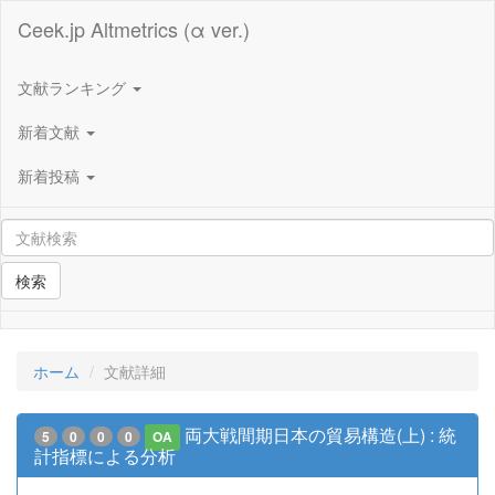
Ceek.jp Altmetrics (α ver.)
文献ランキング
新着文献
新着投稿
検索
ホーム
文献詳細
両大戦間期日本の貿易構造(上) : 統
5
0
0
0
OA
計指標による分析