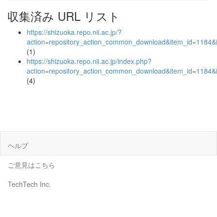
収集済み URL リスト
https://shizuoka.repo.nii.ac.jp/?
action=repository_action_common_download&item_id=1184&i
(1)
https://shizuoka.repo.nii.ac.jp/index.php?
action=repository_action_common_download&item_id=1184&i
(4)
ヘルプ
ご意見はこちら
TechTech Inc.