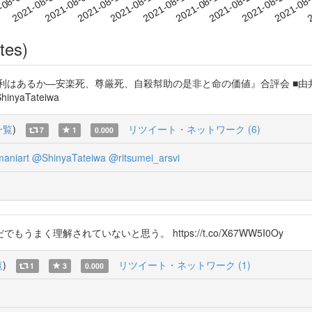
2021-08-22
2021-08-25
2021-08
-08-01
2
2021-08-04
2021-08-07
2021-08-10
2021-08-13
2021-08-16
2021-08-19
tes)
ぬ権利はあるか―安楽死、尊厳死、自殺幇助の是非と命の価値』合評会 ■
inyaTateiwa
一覧
)
リツイート・ネットワーク (6)
7
1
0.000
aniart
@ShinyaTateiwa
@ritsumei_arsvi
理解されていないと思う。 https://t.co/X67WW5I0Oy
覧
)
リツイート・ネットワーク (1)
1
3
0.000