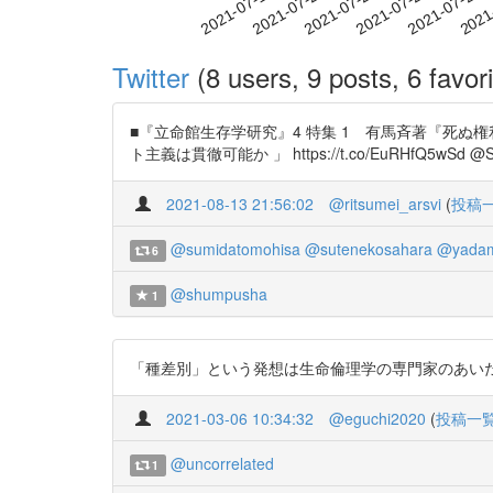
2021-07-23
2021-07-26
2021-07-29
2021
2021-07-17
2021-07-20
Twitter
(8 users, 9 posts, 6 favori
■『立命館生存学研究』4 特集 1 有馬斉著『死
ト主義は貫徹可能か 」 https://t.co/EuRHfQ5wSd @Sh
2021-08-13 21:56:02
@ritsumei_arsvi
(
投稿
@sumidatomohisa
@sutenekosahara
@yadam
6
@shumpusha
1
「種差別」という発想は生命倫理学の専門家のあいだでもうまく
2021-03-06 10:34:32
@eguchi2020
(
投稿一
@uncorrelated
1