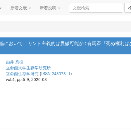
新着文献
新着投稿
論において、カント主義的は貫徹可能か : 有馬斉『死ぬ権利
由井 秀樹
立命館大学生存学研究所
立命館生存学研究
(
ISSN:24337811
)
vol.4, pp.5-9, 2020-08