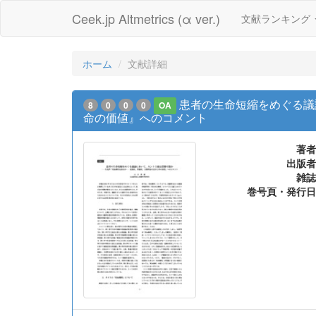
Ceek.jp Altmetrics (α ver.)
文献ランキング
ホーム
文献詳細
患者の生命短縮をめぐる議
8
0
0
0
OA
命の価値』へのコメント
著者
出版者
雑誌
巻号頁・発行日