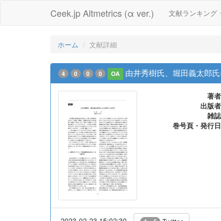
Ceek.jp Altmetrics (α ver.)
文献ランキング
ホーム
文献詳細
由井秀樹氏、堀田義太郎氏
4
0
0
0
OA
著者
出版者
雑誌
巻号頁・発行日
2023-02-23 15:02:30