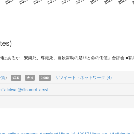
tes)
ぬ権利はあるか―安楽死、尊厳死、自殺幇助の是非と命の価値』合評会 ■
一覧
)
リツイート・ネットワーク (4)
5
4
0.000
aTateiwa
@ritsumei_arsvi
itory_action_common_download&item_id=13657&item_no=1&attribute_