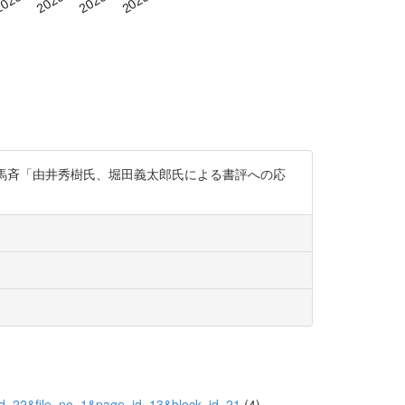
有馬斉「由井秀樹氏、堀田義太郎氏による書評への応
id=22&file_no=1&page_id=13&block_id=21
(4)