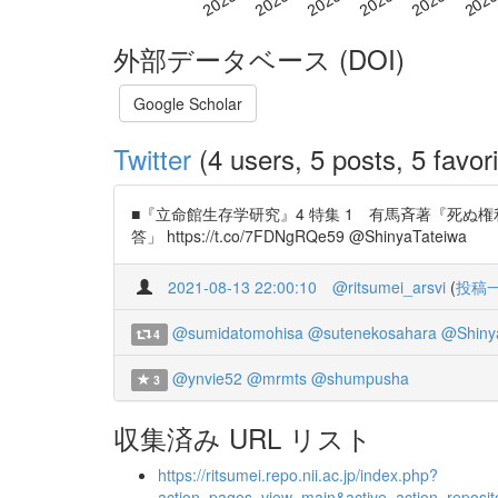
外部データベース (DOI)
Google Scholar
Twitter
(4 users, 5 posts, 5 favori
■『立命館生存学研究』4 特集 1 有馬斉著『死
答」 https://t.co/7FDNgRQe59 @ShinyaTateiwa
2021-08-13 22:00:10
@ritsumei_arsvi
(
投稿
@sumidatomohisa
@sutenekosahara
@Shiny
4
@ynvie52
@mrmts
@shumpusha
3
収集済み URL リスト
https://ritsumei.repo.nii.ac.jp/index.php?
action=pages_view_main&active_action=repos