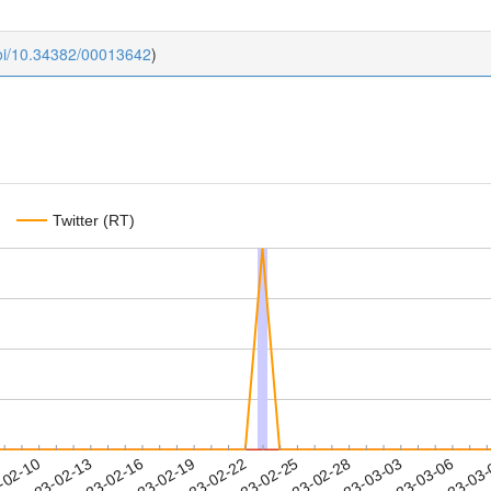
doi/10.34382/00013642
)
Twitter (RT)
2023-03-03
2023-03-06
2023-03
-02-10
2
2023-02-13
2023-02-16
2023-02-19
2023-02-22
2023-02-25
2023-02-28