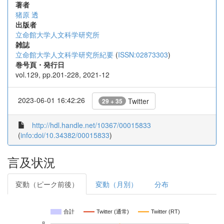
著者
猪原 透
出版者
立命館大学人文科学研究所
雑誌
立命館大学人文科学研究所紀要
(
ISSN:02873303
)
巻号頁・発行日
vol.129, pp.201-228, 2021-12
2023-06-01 16:42:26
Twitter
29 + 35
http://hdl.handle.net/10367/00015833
(
info:doi/10.34382/00015833
)
言及状況
変動（ピーク前後）
変動（月別）
分布
合計
Twitter (通常)
Twitter (RT)
8