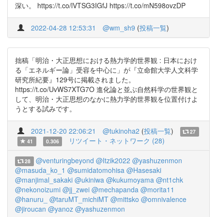
深い。 https://t.co/lVTSG3IGfJ https://t.co/mN598ovzDP
2022-04-28 12:53:31
@wm_sh9
(
投稿一覧
)
拙稿「明治・大正思想における熱力学的世界観 : 日本におけ
る「エネルギー論」受容を中心に」が『立命館大学人文科学
研究所紀要』129号に掲載されました。
https://t.co/UvWS7XTG7O 進化論と並ぶ自然科学の世界観と
して、明治・大正思想のなかに熱力学的世界観を位置付けよ
うとする試みです。
2021-12-20 22:06:21
@tukinoha2
(
投稿一覧
)
27
リツイート・ネットワーク (28)
41
0.306
@venturingbeyond
@Itzik2022
@yashuzenmon
28
@masuda_ko_1
@sumidatomohisa
@Hasesaki
@manjimal_sakaki
@ukiniwa
@kukumoyama
@nt1chk
@nekonoizumi
@jj_zwei
@mechapanda
@morita11
@hanuru_
@taruMT_michiMT
@mittsko
@omnivalence
@jiroucan
@yanoz
@yashuzenmon