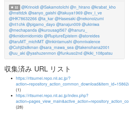
@Krinoidi
@SakamotoIchi
@n_hirano
@krabat_kho
32
@msttdzk
@sanyo_gaishi
@takuya1969
@ev_i_ve
@HK78632266
@ta_kar
@Hasesaki
@nekonoizumi
@nt1chk
@pigamo_dayo
@tanajun009
@ukiniwa
@mechapanda
@kurousagi567
@hanuru_
@tkmidomidomido
@RuptureEpistem
@atoreides
@taruMT_michiMT
@inkintamushi
@omnivalence
@Cohji2silkman
@sara_mawa_sea
@takenohana2001
@uu_aki
@yashuzenmon
@funkuso2nd
@kiki_108patsu
収集済み URL リスト
https://ritsumei.repo.nii.ac.jp/?
action=repository_action_common_download&item_id=15862&
(1)
https://ritsumei.repo.nii.ac.jp/index.php?
action=pages_view_main&active_action=repository_action_
(28)