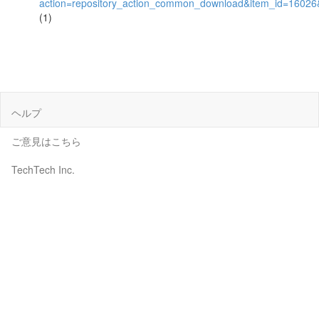
action=repository_action_common_download&item_id=16026&
(1)
ヘルプ
ご意見はこちら
TechTech Inc.