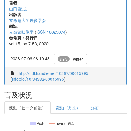
著者
山口 記弘
出版者
立命館大学映像学会
雑誌
立命館映像学
(
ISSN:18829074
)
巻号頁・発行日
vol.15, pp.7-53, 2022
2023-07-06 08:10:43
Twitter
2 + 3
http://hdl.handle.net/10367/00015995
(
info:doi/10.34382/00015995
)
言及状況
変動（ピーク前後）
変動（月別）
分布
合計
Twitter (通常)
1.00