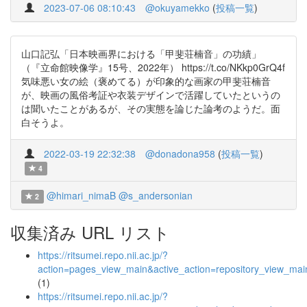
2023-07-06 08:10:43
@okuyamekko
(
投稿一覧
)
山口記弘「日本映画界における「甲斐荘楠音」の功績」
（『立命館映像学』15号、2022年） https://t.co/NKkp0GrQ4f
気味悪い女の絵（褒めてる）が印象的な画家の甲斐荘楠音
が、映画の風俗考証や衣装デザインで活躍していたというの
は聞いたことがあるが、その実態を論じた論考のようだ。面
白そうよ。
2022-03-19 22:32:38
@donadona958
(
投稿一覧
)
4
@himari_nimaB
@s_andersonian
2
収集済み URL リスト
https://ritsumei.repo.nii.ac.jp/?
action=pages_view_main&active_action=repository_view_ma
(1)
https://ritsumei.repo.nii.ac.jp/?