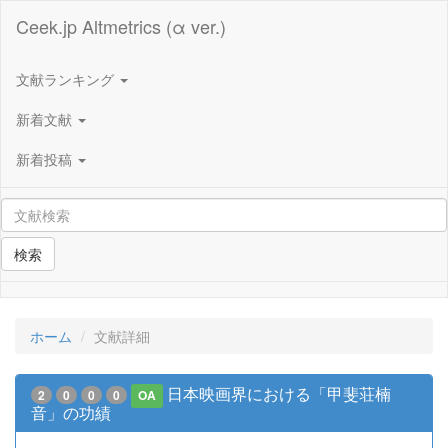
Ceek.jp Altmetrics (α ver.)
文献ランキング
新着文献
新着投稿
検索
ホーム
文献詳細
日本映画界における「甲斐荘楠
2
0
0
0
OA
音」の功績