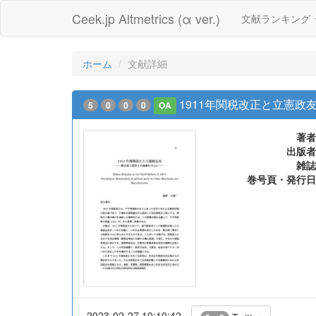
Ceek.jp Altmetrics (α ver.)
文献ランキング
ホーム
文献詳細
1911年関税改正と立憲政
5
0
0
0
OA
著者
出版者
雑誌
巻号頁・発行日
2023-02-27 10:10:42