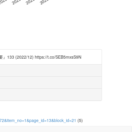
12) https://t.co/SEB5mxsS9N
=18072&item_no=1&page_id=13&block_id=21
(5)