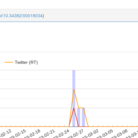
doi/10.34382/00018034
)
Twitter (RT)
2023-03-05
2023-03-08
2023-03
-02-12
2
2023-02-15
2023-02-18
2023-02-21
2023-02-24
2023-02-27
2023-03-02