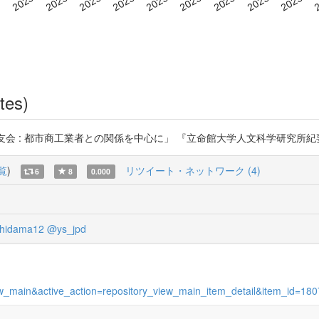
tes)
: 都市商工業者との関係を中心に」 『立命館大学人文科学研究所紀要』133 (2022/
覧
)
リツイート・ネットワーク (4)
6
8
0.000
hidama12
@ys_jpd
_view_main&active_action=repository_view_main_item_detail&item_id