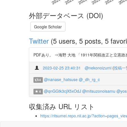
外部データベース (DOI)
Google Scholar
Twitter
(5 users, 5 posts, 5 favori
PDFあり。 ⇒海野 大地 「1911年関税改正と立憲政友会 
2023-02-25 23:40:31
@nekonoizumi
(
投稿一
@nanase_hatsuse
@_dh_rg_c
4
@qnGGtk3cjX5xOdJ
@mitsuzonoisamu
@yos
4
収集済み URL リスト
https://ritsumei.repo.nii.ac.jp/?action=pages