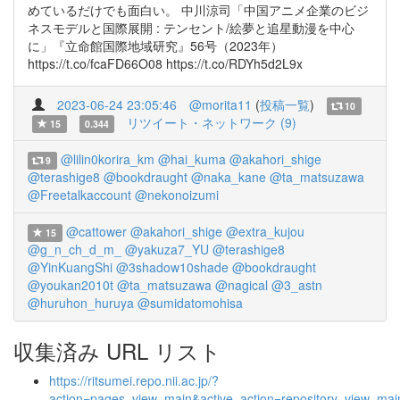
めているだけでも面白い。 中川涼司「中国アニメ企業のビジ
ネスモデルと国際展開 : テンセント/絵夢と追星動漫を中心
に」『立命館国際地域研究』56号（2023年）
https://t.co/fcaFD66O08 https://t.co/RDYh5d2L9x
2023-06-24 23:05:46
@morita11
(
投稿一覧
)
10
リツイート・ネットワーク (9)
15
0.344
@lilin0korira_km
@hai_kuma
@akahori_shige
9
@terashige8
@bookdraught
@naka_kane
@ta_matsuzawa
@Freetalkaccount
@nekonoizumi
@cattower
@akahori_shige
@extra_kujou
15
@g_n_ch_d_m_
@yakuza7_YU
@terashige8
@YinKuangShi
@3shadow10shade
@bookdraught
@youkan2010t
@ta_matsuzawa
@nagical
@3_astn
@huruhon_huruya
@sumidatomohisa
収集済み URL リスト
https://ritsumei.repo.nii.ac.jp/?
action=pages_view_main&active_action=repository_view_ma