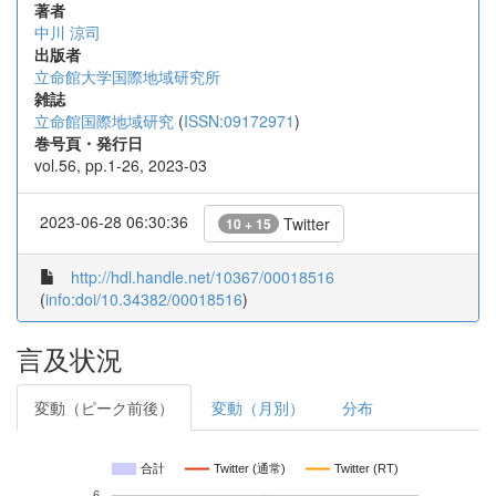
著者
中川 涼司
出版者
立命館大学国際地域研究所
雑誌
立命館国際地域研究
(
ISSN:09172971
)
巻号頁・発行日
vol.56, pp.1-26, 2023-03
2023-06-28 06:30:36
Twitter
10 + 15
http://hdl.handle.net/10367/00018516
(
info:doi/10.34382/00018516
)
言及状況
変動（ピーク前後）
変動（月別）
分布
合計
Twitter (通常)
Twitter (RT)
6