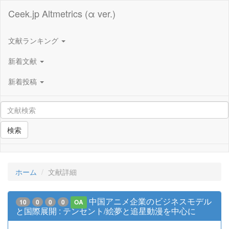
Ceek.jp Altmetrics (α ver.)
文献ランキング
新着文献
新着投稿
検索
ホーム
文献詳細
中国アニメ企業のビジネスモデル
10
0
0
0
OA
と国際展開 : テンセント/絵夢と追星動漫を中心に