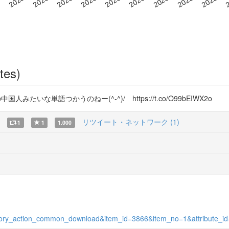
tes)
いな単語つかうのねー(^-^)/ https://t.co/O99bEIWX2o
リツイート・ネットワーク (1)
1
1
1.000
itory_action_common_download&item_id=3866&item_no=1&attribute_i