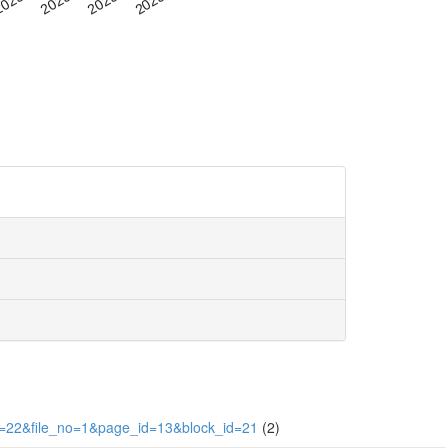
d=22&file_no=1&page_id=13&block_id=21
(2)