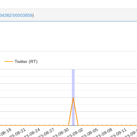
0.34382/00003859
)
Twitter (RT)
2023-09-08
2023-09-11
2023-09
-08-18
2
2023-08-21
2023-08-24
2023-08-27
2023-08-30
2023-09-02
2023-09-05