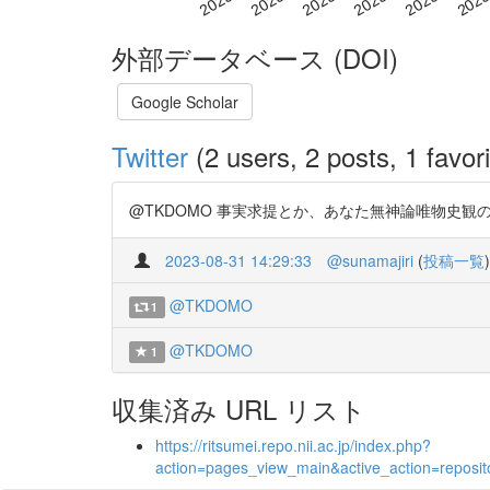
外部データベース (DOI)
Google Scholar
Twitter
(2 users, 2 posts, 1 favori
@TKDOMO 事実求提とか、あなた無神論唯物史観の中国人みた
2023-08-31 14:29:33
@sunamajiri
(
投稿一覧
)
@TKDOMO
1
@TKDOMO
1
収集済み URL リスト
https://ritsumei.repo.nii.ac.jp/index.php?
action=pages_view_main&active_action=repos