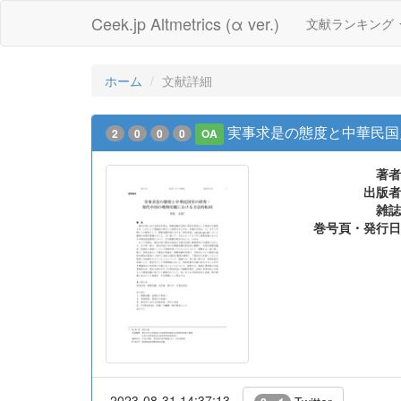
Ceek.jp Altmetrics (α ver.)
文献ランキング
ホーム
文献詳細
実事求是の態度と中華民国
2
0
0
0
OA
著者
出版者
雑誌
巻号頁・発行日
2023-08-31 14:37:13