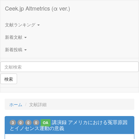
Ceek.jp Altmetrics (α ver.)
文献ランキング
新着文献
新着投稿
検索
ホーム
文献詳細
講演録 アメリカにおける冤罪原因
3
0
0
0
OA
とイノセンス運動の意義