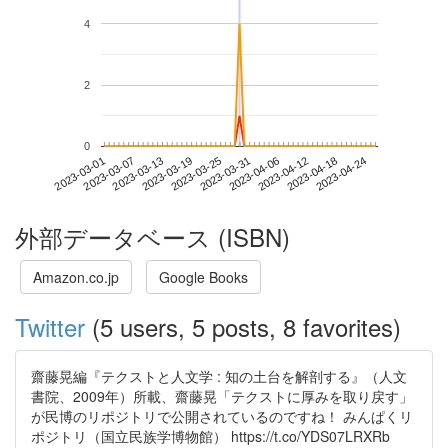
4
2
0
2023-04-18
2023-03-01
2023-03-19
2023-04-06
2023-04-24
2023-03-07
2023-03-25
2023-04-12
2023-03-13
2023-03-31
外部データベース (ISBN)
Amazon.co.jp
Google Books
Twitter
(5 users, 5 posts, 8 favorites)
齋藤晃編『テクストと人文学 : 知の土台を解剖する』（人文
書院、2009年）所載、齋藤晃「テクストに厚みを取り戻す」
が民博のリポジトリで公開されているのですね！ みんぱくリ
ポジトリ（国立民族学博物館） https://t.co/YDS07LRXRb