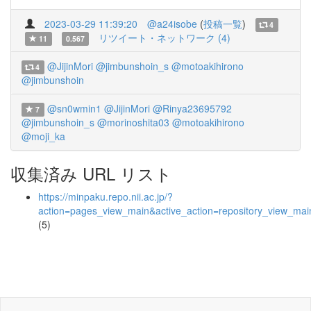
2023-03-29 11:39:20
@a24isobe
(
投稿一覧
)
4
リツイート・ネットワーク (4)
11
0.567
@JijinMori
@jimbunshoin_s
@motoakihirono
4
@jimbunshoin
@sn0wmin1
@JijinMori
@Rinya23695792
7
@jimbunshoin_s
@morinoshita03
@motoakihirono
@moji_ka
収集済み URL リスト
https://minpaku.repo.nii.ac.jp/?
action=pages_view_main&active_action=repository_view_ma
(5)