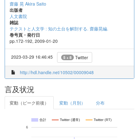
齋藤 晃
Akira Saito
出版者
人文書院
雑誌
テクストと人文学 : 知の土台を解剖する. 齋藤晃編.
巻号頁・発行日
pp.172-192, 2009-01-20
2023-03-29 16:46:45
Twitter
5 + 8
http://hdl.handle.net/10502/00009048
言及状況
変動（ピーク前後）
変動（月別）
分布
合計
Twitter (通常)
Twitter (RT)
6