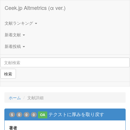
Ceek.jp Altmetrics (α ver.)
文献ランキング
新着文献
新着投稿
検索
ホーム
文献詳細
テクストに厚みを取り戻す
5
0
0
0
OA
著者