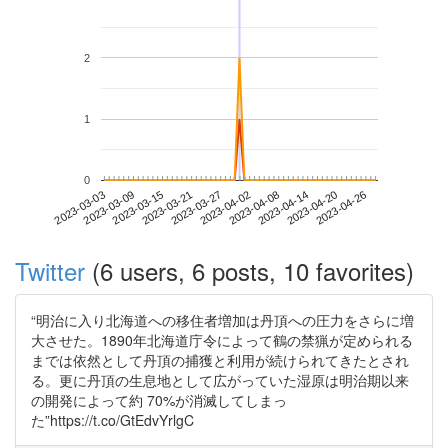
2
1
0
2023-04-20
2023-03-03
2023-03-21
2023-04-08
2023-04-26
2023-03-09
2023-03-27
2023-04-14
2023-03-15
2023-04-02
Twitter
(6 users, 6 posts, 10 favorites)
“明治に入り北海道への移住者増加は丹頂への圧力をさらに増
大させた。1890年北海道庁令によって鶴の禁猟が定められる
までは依然として丹頂の捕獲と利用が続けられてきたとされ
る。更に丹頂の生息地として広がっていた湿原は明治期以来
の開発によって約 70%が消滅してしまっ
た”https://t.co/GtEdvYrlgC