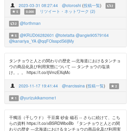
2023-03-31 08:27:44
@otoroshi
(
投稿一覧
)
2
リツイート・ネットワーク (2)
5
0.000
@forthman
2
@KRUD06282601
@totetatta
@angie90579164
5
@kanariya_YA
@qqFOlsspdS6ljMy
タンチョウと人との関わりの歴史 ―北海道におけるタンチョ
ウの商品化及び利用実態について ― タンチョウの塩漬
け。。。 https://t.co/ijVmzEXqMc
2020-11-17 19:41:44
@narcissina
(
投稿一覧
)
2
@yurizukikamome1
1
干獨活（干しウド） 干豆腐 砂金 磁石 -- さらに続けて、こち
らの資料 https://t.co/xBSRDWboBb 『タンチョウと人との関
わりの歴史 ―北海道におけるタンチョウの商品化及び利用実