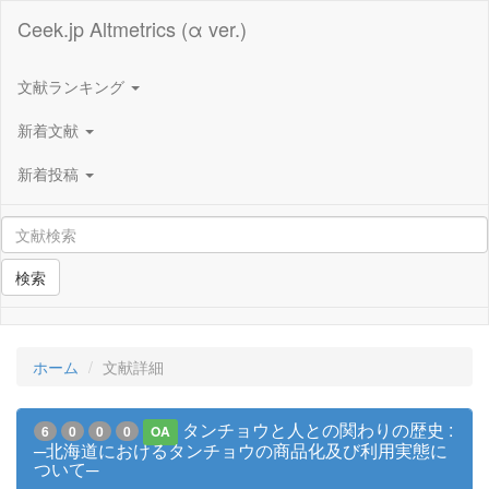
Ceek.jp Altmetrics (α ver.)
文献ランキング
新着文献
新着投稿
検索
ホーム
文献詳細
タンチョウと人との関わりの歴史 :
6
0
0
0
OA
─北海道におけるタンチョウの商品化及び利用実態に
ついて─