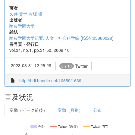
著者
久井 貴世
赤坂 猛
出版者
酪農学園大学
雑誌
酪農学園大学紀要. 人文・社会科学編
(
ISSN:03880028
)
巻号頁・発行日
vol.34, no.1, pp.31-50, 2009-10
2023-03-31 12:25:26
Twitter
6 + 10
http://hdl.handle.net/10659/1639
言及状況
変動（ピーク前後）
変動（月別）
分布
合計
Twitter (通常)
Twitter (RT)
3