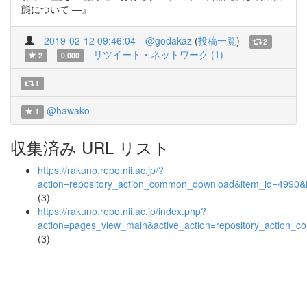
態について ―』
2019-02-12 09:46:04
@godakaz
(
投稿一覧
)
2
リツイート・ネットワーク (1)
2
0.000
1
@hawako
1
収集済み URL リスト
https://rakuno.repo.nii.ac.jp/?
action=repository_action_common_download&item_id=4990&i
(3)
https://rakuno.repo.nii.ac.jp/index.php?
action=pages_view_main&active_action=repository_action_
(3)