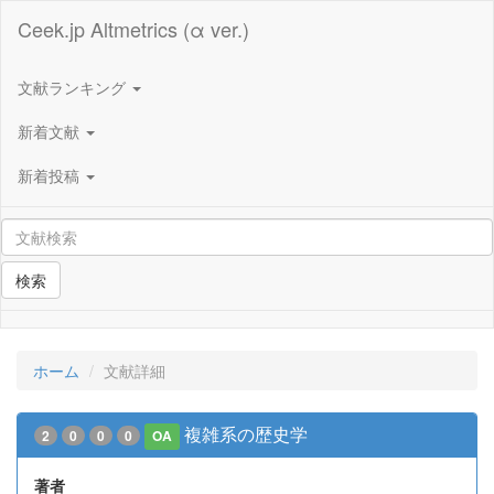
Ceek.jp Altmetrics (α ver.)
文献ランキング
新着文献
新着投稿
検索
ホーム
文献詳細
複雑系の歴史学
2
0
0
0
OA
著者