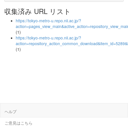
収集済み URL リスト
https://tokyo-metro-u.repo.nii.ac.jp/?
action=pages_view_main&active_action=repository_view_ma
(1)
https://tokyo-metro-u.repo.nii.ac.jp/?
action=repository_action_common_download&item_id=5289&i
(1)
ヘルプ
ご意見はこちら