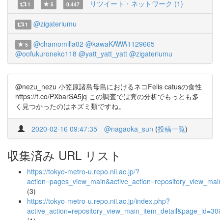
リツイート・ネットワーク (1)
1
5
0.447
@zigateriumu
1
@chamomilla02
@kawaKAWA1129665
5
@oofukuroneko118
@yatt_yatt_yatt
@zigateriumu
@nezu_nezu 小笠原諸島母島におけるネコFelis catusの食性
https://t.co/PXbarSA5jq この調査では糞の分析でもっとも多
く見つかったのはネズミ類ですね。
2020-02-16 09:47:35
@nagaoka_sun
(
投稿一覧
)
収集済み URL リスト
https://tokyo-metro-u.repo.nii.ac.jp/?
action=pages_view_main&active_action=repository_view_ma
(3)
https://tokyo-metro-u.repo.nii.ac.jp/index.php?
active_action=repository_view_main_item_detail&page_id=