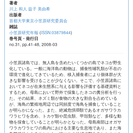
著者
川上 和人
益子 美由希
出版者
首都大学東京小笠原研究委員会
雑誌
小笠原研究年報
(
ISSN:03879844
)
巻号頁・発行日
no.31, pp.41-48, 2008-03
小笠原諸島では、無人島を含めたいくつかの島でネコが野生
化している。一般に海洋島の動物は、捕食性哺乳類が不在の
環境で進化してきているため、移入捕食者により個体群が大
きな影響を受けることが少なくない。そこで、小笠原諸島に
おいてネコが在来生態系に与える影響を評価する基礎資料と
するため、母島において野外で採集したネコの糞分析を行っ
た。その結果、ネズミ類が食物の大きな割合を占めている
が、海鳥の繁殖地周辺では同頻度で海鳥を捕食していること
が明らかになった。また、絶滅危惧IB類であるオガサワラカ
ワラヒワを含め、トカゲ類や昆虫類、甲殻類など、多様な動
物を採食していることが明らかとなった。母島南部はオガサ
ワラカワラヒワの島内における主要な生息地であり、また海