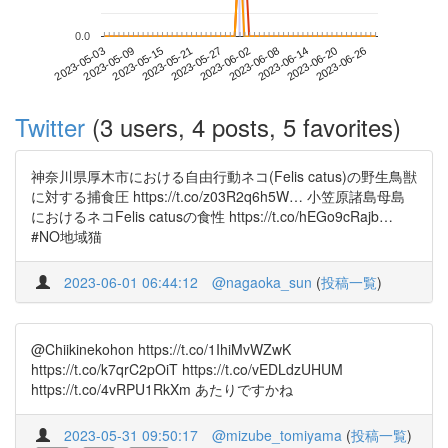
0.0
2023-06-20
2023-05-03
2023-05-21
2023-06-08
2023-06-26
2023-05-09
2023-05-27
2023-06-14
2023-05-15
2023-06-02
Twitter
(3 users, 4 posts, 5 favorites)
神奈川県厚木市における自由行動ネコ(Felis catus)の野生鳥獣
に対する捕食圧 https://t.co/z03R2q6h5W… 小笠原諸島母島
におけるネコFelis catusの食性 https://t.co/hEGo9cRajb…
#NO地域猫
2023-06-01 06:44:12
@nagaoka_sun
(
投稿一覧
)
@Chiikinekohon https://t.co/1IhiMvWZwK
https://t.co/k7qrC2pOiT https://t.co/vEDLdzUHUM
https://t.co/4vRPU1RkXm あたりですかね
2023-05-31 09:50:17
@mizube_tomiyama
(
投稿一覧
)