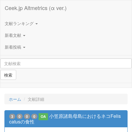
Ceek.jp Altmetrics (α ver.)
文献ランキング
新着文献
新着投稿
検索
ホーム
文献詳細
小笠原諸島母島におけるネコFelis
3
0
0
0
OA
catusの食性