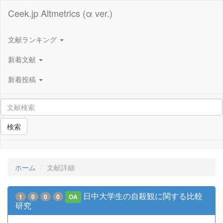
Ceek.jp Altmetrics (α ver.)
文献ランキング
新着文献
新着投稿
検索
ホーム
文献詳細
日中大学生の自殺観に関する比較
1
0
0
0
OA
研究