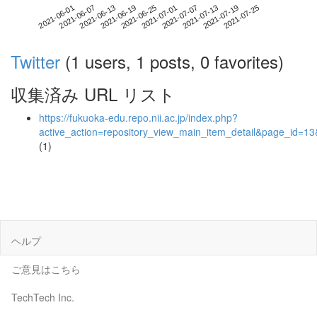
2021-07-19
2021-06-01
2021-06-19
2021-07-07
2021-07-25
2021-06-07
2021-06-25
2021-07-13
2021-06-13
2021-07-01
Twitter
(1 users, 1 posts, 0 favorites)
収集済み URL リスト
https://fukuoka-edu.repo.nii.ac.jp/index.php?
active_action=repository_view_main_item_detail&page_id=
(1)
ヘルプ
ご意見はこちら
TechTech Inc.