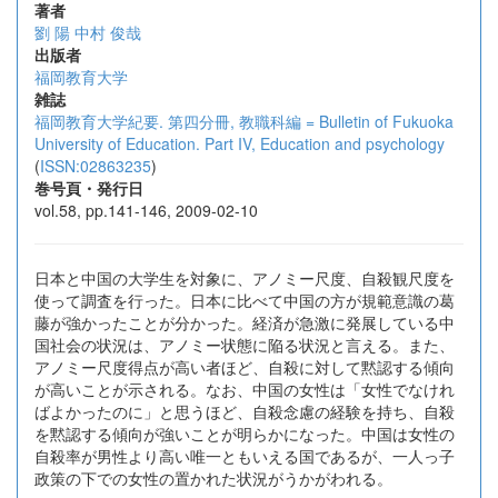
著者
劉 陽
中村 俊哉
出版者
福岡教育大学
雑誌
福岡教育大学紀要. 第四分冊, 教職科編 = Bulletin of Fukuoka
University of Education. Part IV, Education and psychology
(
ISSN:02863235
)
巻号頁・発行日
vol.58, pp.141-146, 2009-02-10
日本と中国の大学生を対象に、アノミー尺度、自殺観尺度を
使って調査を行った。日本に比べて中国の方が規範意識の葛
藤が強かったことが分かった。経済が急激に発展している中
国社会の状況は、アノミー状態に陥る状況と言える。また、
アノミー尺度得点が高い者ほど、自殺に対して黙認する傾向
が高いことが示される。なお、中国の女性は「女性でなけれ
ばよかったのに」と思うほど、自殺念慮の経験を持ち、自殺
を黙認する傾向が強いことが明らかになった。中国は女性の
自殺率が男性より高い唯一ともいえる国であるが、一人っ子
政策の下での女性の置かれた状況がうかがわれる。