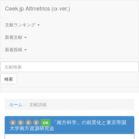
Ceek.jp Altmetrics (α ver.)
文献ランキング
新着文献
新着投稿
検索
ホーム
文献詳細
「南方科学」の前景化と東京帝国
6
0
0
0
OA
大学南方資源研究会