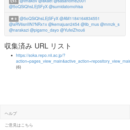
@Imakov
@akaet
@sasanome2001
5
@5oQSiQhsLEjSFyX
@sumidatomohisa
@5oQSiQhsLEjSFyX
@AM1184164834551
9
@aRV6snIIN7NRx1x
@kemajuan2454
@lib_mus
@mmzk_s
@narakazi
@pigamo_dayo
@YufeiZhou6
収集済み URL リスト
https://soka.repo.nii.ac.jp/?
action=pages_view_main&active_action=repository_view_ma
(6)
ヘルプ
ご意見はこちら